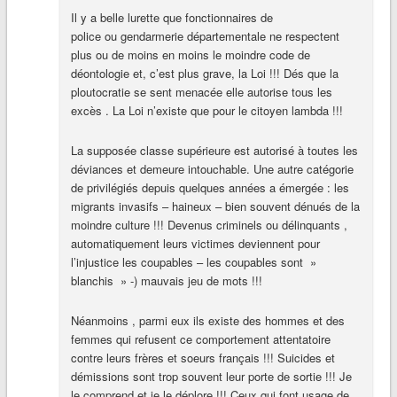
Il y a belle lurette que fonctionnaires de
police ou gendarmerie départementale ne respectent
plus ou de moins en moins le moindre code de
déontologie et, c’est plus grave, la Loi !!! Dés que la
ploutocratie se sent menacée elle autorise tous les
excès . La Loi n’existe que pour le citoyen lambda !!!
La supposée classe supérieure est autorisé à toutes les
déviances et demeure intouchable. Une autre catégorie
de privilégiés depuis quelques années a émergée : les
migrants invasifs – haineux – bien souvent dénués de la
moindre culture !!! Devenus criminels ou délinquants ,
automatiquement leurs victimes deviennent pour
l’injustice les coupables – les coupables sont »
blanchis » -) mauvais jeu de mots !!!
Néanmoins , parmi eux ils existe des hommes et des
femmes qui refusent ce comportement attentatoire
contre leurs frères et soeurs français !!! Suicides et
démissions sont trop souvent leur porte de sortie !!! Je
le comprend et je le déplore !!! Ceux qui font usage de