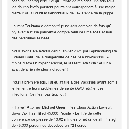
base de l’escroquerie. Ce qu’il reste de malades une fois tous
les doutes levés pointent pourraient correspondre à une marge
d’erreur ou à l’oubli malencontreux de l’existence de la grippe.
Laurent Toubiana a démontré je ne sais combien de fois qu’il
n’y avait aucune pandémie compte tenu des malades et non
des personnes testées.
Nous avons été avertis début janvier 2021 par l’épidémiologiste
Dolores Cahill de la dangerosité de ces pseudo-vaccins. À
moins d’être un hyper cérébral, le ressenti était clair et il n’y
avait déjà rien de plus à discuter !
Pour la première fois, j’ai eu affaire à des vaccinés ayant admis
le lien entre leurs problèmes de santé (AVC, etc) et ces
injections. Ce n’est pas trop tôt !
« Hawaii Attorney Michael Green Files Class Action Lawsuit
Says Vax Has Killed 45,000 People » Le titre de cette
conférence de presse de 16:02 minutes omet un détail : il s’agit
de 45.000 personnes décédées en 72 heures.