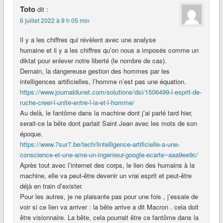
Toto
dit :
6 juillet 2022 à 9 h 05 min
Il y a les chiffres qui révèlent avec une analyse
humaine et il y a les chiffres qu’on nous a imposés comme un
diktat pour enlever notre liberté (le nombre de cas).
Demain, la dangereuse gestion des hommes par les
intelligences artificielles, l’homme n’est pas une équation.
https://www.journaldunet.com/solutions/dsi/1506499-l-esprit-de-
ruche-creer-l-unite-entre-l-ia-et-l-homme/
Au delà, le fantôme dans la machine dont j’ai parlé tard hier,
serait-ce la bête dont parlait Saint Jean avec les mots de son
époque.
https://www.7sur7.be/tech/lintelligence-artificielle-a-une-
conscience-et-une-ame-un-ingenieur-google-ecarte~aaa9ee9c/
Après tout avec l’internet des corps, le lien des humains à la
machine, elle va peut-être devenir un vrai esprit et peut-être
déjà en train d’exister.
Pour les autres, je ne plaisante pas pour une fois , j’essaie de
voir si ce lien va arriver : la bête arrive a dit Macron . cela doit
être visionnaire. La bête, cela pourrait être ce fantôme dans la