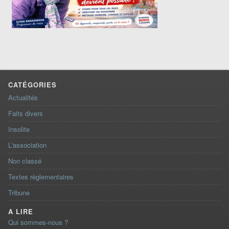
CATÉGORIES
Actualités
Faits divers
Insolite
L'association
Non classé
Textes règlementaires
Tribune
A LIRE
Qui sommes-nous ?