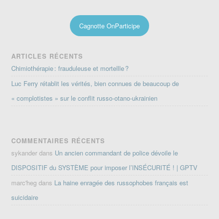
Cagnotte OnParticipe
ARTICLES RÉCENTS
Chimiothérapie : frauduleuse et mortellle ?
Luc Ferry rétablit les vérités, bien connues de beaucoup de
« complotistes » sur le conflit russo-otano-ukrainien
COMMENTAIRES RÉCENTS
sykander
dans
Un ancien commandant de police dévoile le
DISPOSITIF du SYSTÈME pour imposer l’INSÉCURITÉ ! | GPTV
marc'heg
dans
La haine enragée des russophobes français est
suicidaire