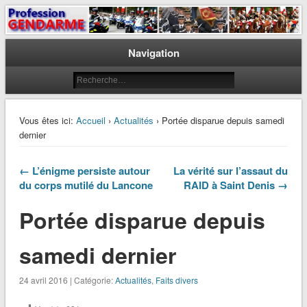
Le journal des gendarmes
Profession Gendarme
Navigation
Vous êtes ici:
Accueil
›
Actualités
› Portée disparue depuis samedi
dernier
← L’énigme persiste autour
La vérité sur l’assaut du
du corps mutilé du Lancone
RAID à Saint Denis →
Portée disparue depuis
samedi dernier
24 avril 2016 | Catégorie:
Actualités
,
Faits divers