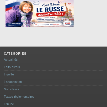
CATÉGORIES
Actualités
Faits divers
Insolite
L'association
Non classé
Textes règlementaires
Tribune