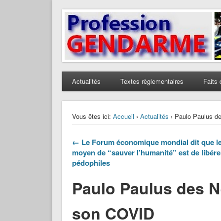
Profession Gendarme
Le journal des gendarmes
Actualités
Textes règlementaires
Faits 
Vous êtes ici:
Accueil
›
Actualités
› Paulo Paulus d
← Le Forum économique mondial dit que le
moyen de “sauver l’humanité” est de libére
pédophiles
Paulo Paulus des N
son COVID