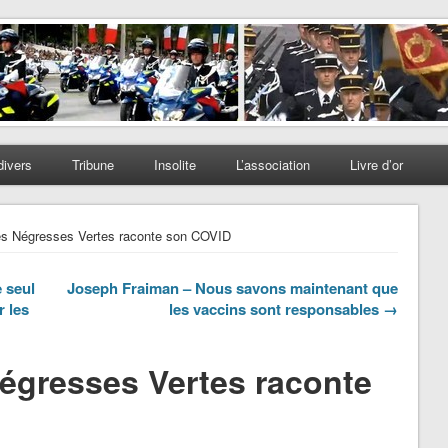
divers
Tribune
Insolite
L’association
Livre d’or
es Négresses Vertes raconte son COVID
 seul
Joseph Fraiman – Nous savons maintenant que
r les
les vaccins sont responsables →
égresses Vertes raconte