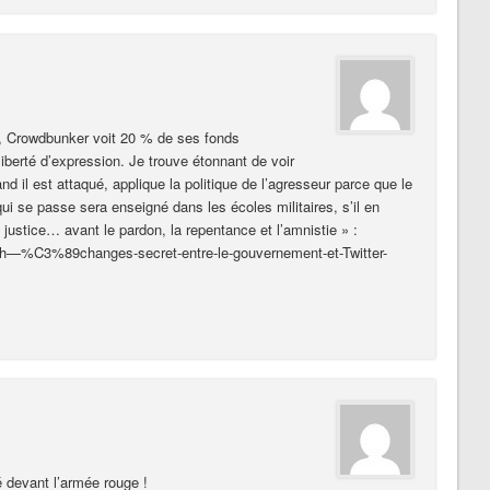
n, Crowdbunker voit 20 % de ses fonds
liberté d’expression. Je trouve étonnant de voir
d il est attaqué, applique la politique de l’agresseur parce que le
i se passe sera enseigné dans les écoles militaires, s’il en
a justice… avant le pardon, la repentance et l’amnistie » :
h—%C3%89changes-secret-entre-le-gouvernement-et-Twitter-
 devant l’armée rouge !