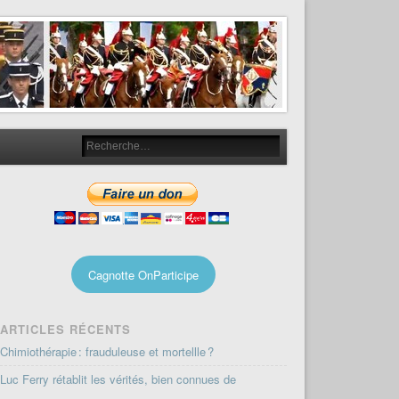
Cagnotte OnParticipe
ARTICLES RÉCENTS
Chimiothérapie : frauduleuse et mortellle ?
Luc Ferry rétablit les vérités, bien connues de