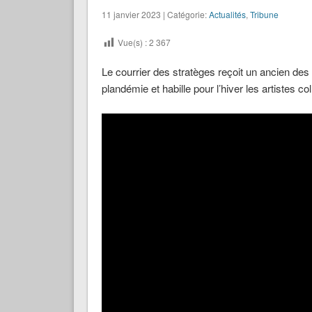
11 janvier 2023 | Catégorie:
Actualités
,
Tribune
Vue(s) :
2 367
Le courrier des stratèges reçoit un ancien de
plandémie et habille pour l’hiver les artistes c