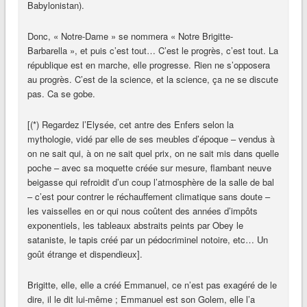
Babylonistan).
Donc, « Notre-Dame » se nommera « Notre Brigitte-
Barbarella », et puis c’est tout… C’est le progrès, c’est tout. La
république est en marche, elle progresse. Rien ne s’opposera
au progrès. C’est de la science, et la science, ça ne se discute
pas. Ca se gobe.
[(*) Regardez l’Elysée, cet antre des Enfers selon la
mythologie, vidé par elle de ses meubles d’époque – vendus à
on ne sait qui, à on ne sait quel prix, on ne sait mis dans quelle
poche – avec sa moquette créée sur mesure, flambant neuve
beigasse qui refroidit d’un coup l’atmosphère de la salle de bal
– c’est pour contrer le réchauffement climatique sans doute –
les vaisselles en or qui nous coûtent des années d’impôts
exponentiels, les tableaux abstraits peints par Obey le
sataniste, le tapis créé par un pédocriminel notoire, etc… Un
goût étrange et dispendieux].
Brigitte, elle, elle a créé Emmanuel, ce n’est pas exagéré de le
dire, il le dit lui-même ; Emmanuel est son Golem, elle l’a