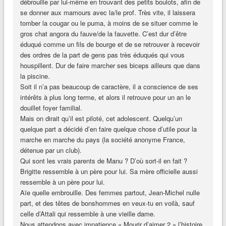
débrouille par lui-même en trouvant des petits boulots, afin de
se donner aux mamours avec la/le prof. Très vite, il laissera
tomber la cougar ou le puma, à moins de se situer comme le
gros chat angora du fauve/de la fauvette. C’est dur d’être
éduqué comme un fils de bourge et de se retrouver à recevoir
des ordres de la part de gens pas très éduqués qui vous
houspillent. Dur de faire marcher ses biceps ailleurs que dans
la piscine.
Soit il n’a pas beaucoup de caractère, il a conscience de ses
intérêts à plus long terme, et alors il retrouve pour un an le
douillet foyer familial.
Mais on dirait qu’il est piloté, cet adolescent. Quelqu’un
quelque part a décidé d’en faire quelque chose d’utile pour la
marche en marche du pays (la société anonyme France,
détenue par un club).
Qui sont les vrais parents de Manu ? D’où sort-il en fait ?
Brigitte ressemble à un père pour lui. Sa mère officielle aussi
ressemble à un père pour lui.
Aïe quelle embrouille. Des femmes partout, Jean-Michel nulle
part, et des têtes de bonshommes en veux-tu en voilà, sauf
celle d’Attali qui ressemble à une vieille dame.
Nous attendons avec impatience « Mourir d’aimer 2 » l’histoire