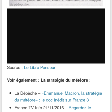
Source :
Le Libre Penseur
:
Voir également : La stratégie du météore
La Dépêche –
«Emmanuel Macron, la stratégie
du météore» : le doc inédit sur France 3
France TV Info 21/11/2016 –
Regardez le