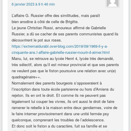
6 janvier 2023 à 9 h 46 min
L’affaire G. Russier offre des similitudes, mais paraît
bien anodine à côté de celle de Brigitte.
Le jeune Christian Rossi, amoureux affirmé de Gabrielle
Russier, a dû se cacher de ses parents communistes quand ils
découvrirent le pot aux roses.
https://extremaidurabl.over-blog.com/2019/09/1969-il-y-a-
cinquante-ans.l-affaire-gabrielle-russier-mourir-d-aimer.html
Manu, lui, se retrouve au lycée Henri 4, lycée très demandé,
très sélectif, alors qu’il est mineur provincial et que ses parents
ne veulent pas que le fiston poursuive une relation avec un(e)
quadragénaire++.
Normalement des parents bourgeois s’opposeraient à
l’inscription dans toute école parisienne ou hors d’Amiens du
rejeton. Ils en ont le droit. Et comme ils ne peuvent pas
légalement lui couper les vivres, ils ont aussi le droit de faire
ramener le rebelle à la maison entre deux gendarmes, voire de
le faire interner provisoirement dans une unité fermée psy
quelconque, comprenant les troubles de l’adolescence.
Et donc soit le fiston a du caractère, fuit sa famille et se