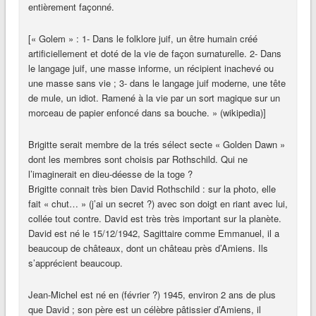
entièrement façonné.
[« Golem » : 1- Dans le folklore juif, un être humain créé
artificiellement et doté de la vie de façon surnaturelle. 2- Dans
le langage juif, une masse informe, un récipient inachevé ou
une masse sans vie ; 3- dans le langage juif moderne, une tête
de mule, un idiot. Ramené à la vie par un sort magique sur un
morceau de papier enfoncé dans sa bouche. » (wikipedia)]
Brigitte serait membre de la trés sélect secte « Golden Dawn »
dont les membres sont choisis par Rothschild. Qui ne
l’imaginerait en dieu-déesse de la toge ?
Brigitte connait très bien David Rothschild : sur la photo, elle
fait « chut… » (j’ai un secret ?) avec son doigt en riant avec lui,
collée tout contre. David est très très important sur la planète.
David est né le 15/12/1942, Sagittaire comme Emmanuel, il a
beaucoup de châteaux, dont un château près d’Amiens. Ils
s’apprécient beaucoup.
Jean-Michel est né en (février ?) 1945, environ 2 ans de plus
que David ; son père est un célèbre pâtissier d’Amiens, il