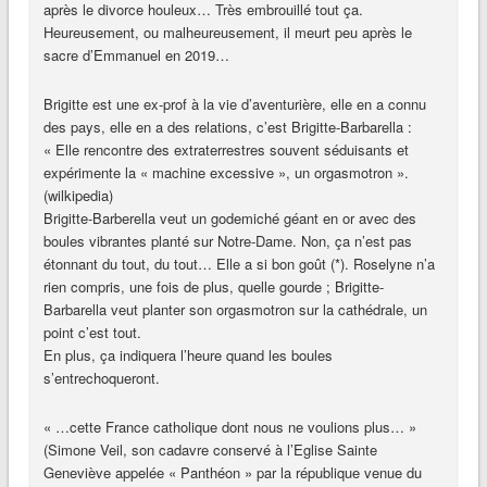
après le divorce houleux… Très embrouillé tout ça.
Heureusement, ou malheureusement, il meurt peu après le
sacre d’Emmanuel en 2019…
Brigitte est une ex-prof à la vie d’aventurière, elle en a connu
des pays, elle en a des relations, c’est Brigitte-Barbarella :
« Elle rencontre des extraterrestres souvent séduisants et
expérimente la « machine excessive », un orgasmotron ».
(wilkipedia)
Brigitte-Barberella veut un godemiché géant en or avec des
boules vibrantes planté sur Notre-Dame. Non, ça n’est pas
étonnant du tout, du tout… Elle a si bon goût (*). Roselyne n’a
rien compris, une fois de plus, quelle gourde ; Brigitte-
Barbarella veut planter son orgasmotron sur la cathédrale, un
point c’est tout.
En plus, ça indiquera l’heure quand les boules
s’entrechoqueront.
« …cette France catholique dont nous ne voulions plus… »
(Simone Veil, son cadavre conservé à l’Eglise Sainte
Geneviève appelée « Panthéon » par la république venue du