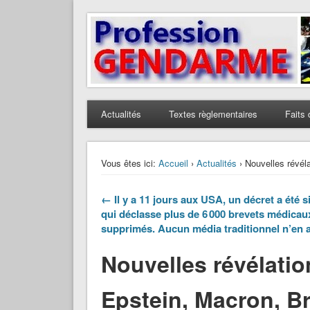
Profession Gendarme
Le journal des gendarmes
Actualités
Textes règlementaires
Faits 
Vous êtes ici:
Accueil
›
Actualités
› Nouvelles révéla
← Il y a 11 jours aux USA, un décret a été s
qui déclasse plus de 6 000 brevets médicau
supprimés. Aucun média traditionnel n’en a
Nouvelles révélation
Epstein, Macron, Br