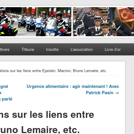
divers
Tribune
Insolite
L’association
Livre d’or
tions sur les liens entre Epstein, Macron, Bruno Lemaire, etc.
igné
Urgence alimentaire : agir maintenant ! Avec
x
Patrick Pasin →
 parlé
s sur les liens entre
uno Lemaire, etc.