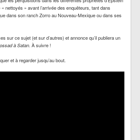
que les perquisitions dans les différentes propriétés d’Epstein
é « nettoyés » avant l’arrivée des enquêteurs, tant dans
 que dans son ranch Zorro au Nouveau-Mexique ou dans ses
 sur ce sujet (et sur d’autres) et annonce qu’il publiera un
 Mossad à Satan
. À suivre !
uer et à regarder jusqu’au bout.