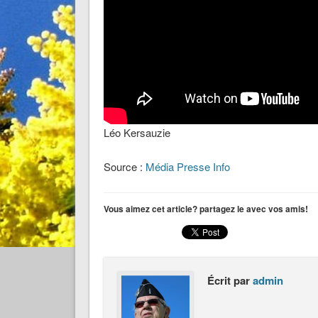
Léo Kersauzie
Source :
Média Presse Info
Vous aimez cet article? partagez le avec vos amis!
Écrit par
admin