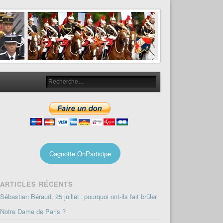
Cagnotte OnParticipe
ARTICLES RÉCENTS
Sébastien Béraud, 25 juillet : pourquoi ont-ils fait brûler
Notre Dame de Paris ?