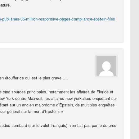
ature.
e-publishes-35-million-responsive-pages-compliance-epstein-files
ien étouffer ce qui est le plus grave ….
e cinq sources principales, notamment les affaires de Floride et
New York contre Maxwell, les affaires new-yorkaises enquêtant sur
nquêtant sur un ancien majordome d’Epstein, de multiples enquêtes
eur général sur la mort d’Epstein. »
Eudes Lombard (sur le volet Français) n’en fait pas partie de près