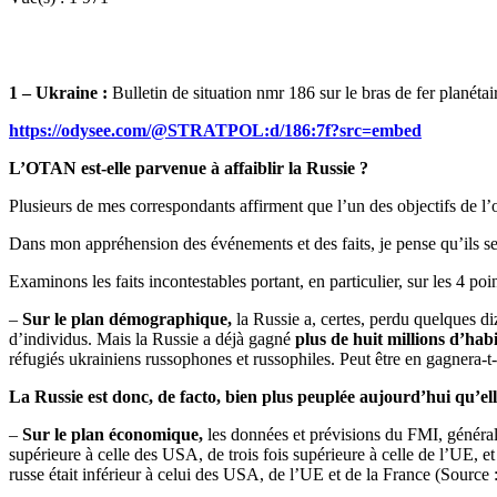
1 – Ukraine :
Bulletin de situation nmr 186 sur le bras de fer plan
https://odysee.com/@STRATPOL:d/186:7f?src=embed
L’OTAN est-elle parvenue à affaiblir la Russie ?
Plusieurs de mes correspondants affirment que l’un des objectifs de l’oc
Dans mon appréhension des événements et des faits, je pense qu’ils s
Examinons les faits incontestables portant, en particulier, sur les 4 poi
–
Sur le plan démographique,
la Russie a, certes, perdu quelques d
d’individus. Mais la Russie a déjà gagné
plus de huit millions d’hab
réfugiés ukrainiens russophones et russophiles. Peut être en gagnera-t
La Russie est donc, de facto, bien plus peuplée aujourd’hui qu’elle
–
Sur le plan économique,
les données et prévisions du FMI, général
supérieure à celle des USA, de trois fois supérieure à celle de l’UE, e
russe était inférieur à celui des USA, de l’UE et de la France (Sourc