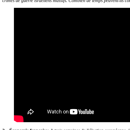
crimes de guerre israéliens massifs. Combien de temps peuvent-ils co