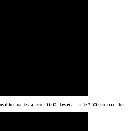
s d’internautes, a reçu 26 000 likes et a suscité 3 500 commentaires: