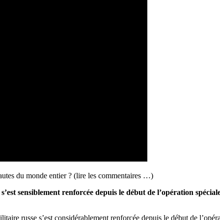
nautes du monde entier ? (lire les commentaires …)
s s’est sensiblement renforcée depuis le début de l’opération spéciale
ilitaire russe s’est considérablement renforcée depuis le début de l’opé