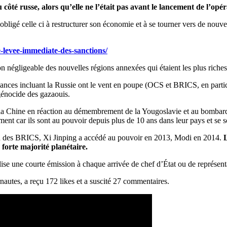
é russe, alors qu’elle ne l’était pas avant le lancement de l’opéra
bligé celle ci à restructurer son économie et à se tourner vers de nouv
ne-levee-immediate-des-sanctions/
on négligeable des nouvelles régions annexées qui étaient les plus riche
liances incluant la Russie ont le vent en poupe (OCS et BRICS, en particu
génocide des gazaouis.
 de la Chine en réaction au démembrement de la Yougoslavie et au bomb
ment car ils sont au pouvoir depuis plus de 10 ans dans leur pays et se s
ion des BRICS, Xi Jinping a accédé au pouvoir en 2013, Modi en 2014.
L
orte majorité planétaire.
e une courte émission à chaque arrivée de chef d’État ou de représenta
nautes, a reçu 172 likes et a suscité 27 commentaires.