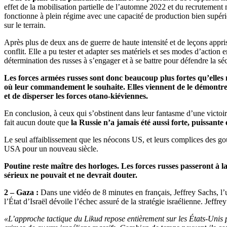
effet de la mobilisation partielle de l’automne 2022 et du recrutement 
fonctionne à plein régime avec une capacité de production bien supérie
sur le terrain.
Après plus de deux ans de guerre de haute intensité et de leçons appris
conflit. Elle a pu tester et adapter ses matériels et ses modes d’action
détermination des russes à s’engager et à se battre pour défendre la sé
Les forces armées russes sont donc beaucoup plus fortes qu’elles 
où leur commandement le souhaite. Elles viennent de le démontrer
et de disperser les forces otano-kiéviennes.
En conclusion, à ceux qui s’obstinent dans leur fantasme d’une victoire
fait aucun doute que
la Russie n’a jamais été aussi forte, puissante
Le seul affaiblissement que les néocons US, et leurs complices des go
USA pour un nouveau siècle.
Poutine reste maître des horloges. Les forces russes passeront à
sérieux ne pouvait et ne devrait douter.
2 – Gaza :
Dans une vidéo de 8 minutes en français, Jeffrey Sachs, l’
l’État d’Israël dévoile l’échec assuré de la stratégie israélienne. Jeffr
«L’approche tactique du Likud repose entièrement sur les États-Unis 