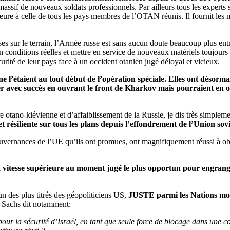
massif de nouveaux soldats professionnels. Par ailleurs tous les experts 
ure à celle de tous les pays membres de l’OTAN réunis. Il fournit les m
es sur le terrain, l’Armée russe est sans aucun doute beaucoup plus entra
 en conditions réelles et mettre en service de nouveaux matériels toujours
curité de leur pays face à un occident otanien jugé déloyal et vicieux.
ne l’étaient au tout début de l’opération spéciale. Elles ont désorm
 avec succès en ouvrant le front de Kharkov mais pourraient en ou
 otano-kiévienne et d’affaiblissement de la Russie, je dis très simplemen
 et résiliente sur tous les plans depuis l’effondrement de l’Union sov
uvernances de l’UE qu’ils ont promues, ont magnifiquement réussi à obt
 la vitesse supérieure au moment jugé le plus opportun pour engra
un des plus titrés des géopoliticiens US,
JUSTE parmi les Nations mo
ey Sachs dit notamment:
pour la sécurité d’Israël, en tant que seule force de blocage dans une 