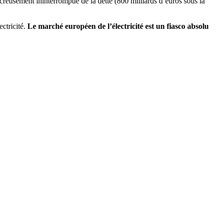
 creusement ininterrompue de la dette (800 milliards d’euros sous la
ectricité.
Le marché européen de l’électricité est un fiasco absolu