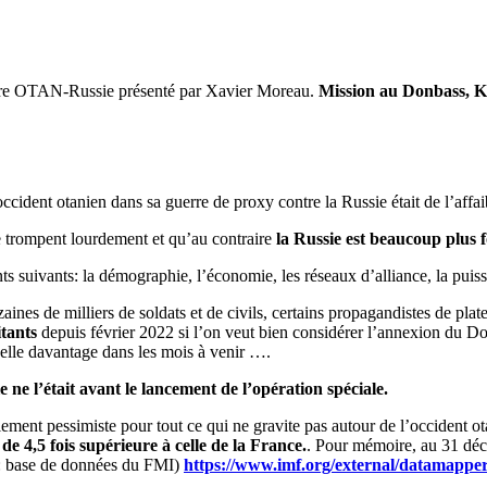
étaire OTAN-Russie présenté par Xavier Moreau.
Mission au Donbass, K
cident otanien dans sa guerre de proxy contre la Russie était de l’affaibl
e trompent lourdement et qu’au contraire
la Russie est beaucoup plus f
nts suivants: la démographie, l’économie, les réseaux d’alliance, la puiss
izaines de milliers de soldats et de civils, certains propagandistes de 
itants
depuis février 2022 si l’on veut bien considérer l’annexion du D
-elle davantage dans les mois à venir ….
 ne l’était avant le lancement de l’opération spéciale.
ement pessimiste pour tout ce qui ne gravite pas autour de l’occident ot
t
de 4,5 fois supérieure à celle de la France.
. Pour mémoire, au 31 déce
e : base de données du FMI)
https://www.imf.org/external/d