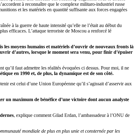
s’accordent à reconnaître que le complexe militaro-industriel russe
unitions et les matériels en quantité suffisante aux forces engagées
înée à la guerre de haute intensité qu’elle ne l’était au début du
 plus efficaces. L’attaque terroriste de Moscou a renforcé lé
ais les moyens humains et matériels d’ouvrir de nouveaux fronts là
vrir d’autres, lorsque le moment sera venu, pour finir d’épuiser
t qu’il faut admettre les réalités évoquées ci dessus. Pour moi, il ne
iétique en 1990 et, de plus, la dynamique est de son côté.
enir est celui d’une Union Européenne qu’il s’agissait d’asservir aux
nger un maximum de bénéfice d’une victoire dont aucun analyste
dernes
, explique comment Gilad Erdan, l’ambassadeur à l’ONU de
communauté mondiale de plus en plus unie et consternée par les