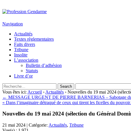
Profession Gendarme
Le journal des gendarmes
Navigation
Actualités
Textes règlementaires
Faits divers
Tribune
Insolite
L’association
Bulletin d’adhésion
Statuts
Livre d’or
Vous êtes ici:
Accueil
›
Actualités
› Nouvelles du 19 mai 2024 (sélec
← MESSAGE URGENT DE PIERRE BARNERIAS – Sabotage du film « les 
« Dans l’imaginaire détraqué de ceux qui tirent les ficelles du pouv
Nouvelles du 19 mai 2024 (sélection du Général Dom
21 mai 2024 | Catégorie:
Actualités
,
Tribune
Vue(s) :
1 971