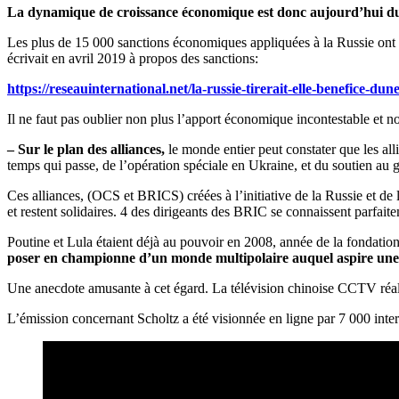
La dynamique de croissance économique est donc aujourd’hui du côt
Les plus de 15 000 sanctions économiques appliquées à la Russie ont o
écrivait en avril 2019 à propos des sanctions:
https://reseauinternational.net/la-russie-tirerait-elle-benefice-du
Il ne faut pas oublier non plus l’apport économique incontestable et n
– Sur le plan des alliances,
le monde entier peut constater que les al
temps qui passe, de l’opération spéciale en Ukraine, et du soutien au 
Ces alliances, (OCS et BRICS) créées à l’initiative de la Russie et
et restent solidaires. 4 des dirigeants des BRIC se connaissent parfaite
Poutine et Lula étaient déjà au pouvoir en 2008, année de la fondat
poser en championne d’un monde multipolaire auquel aspire une f
Une anecdote amusante à cet égard. La télévision chinoise CCTV réalis
L’émission concernant Scholtz a été visionnée en ligne par 7 000 inter