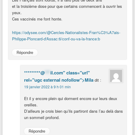
et la troisième dose pour que certains commencent à ouvrir les
yeux.
Ces vaccinés me font honte.
https://odysee.com/@Cercles-Nationalistes-Fran%C3%A7ais-
Philippe-Ploncard-d'Assac:6/conf-ou-va-la-france:b
Répondre
*********@
***
il.com" class="url"
rel="ugc external nofollow">Mila
dit :
19 janvier 2022 à 9 h 01 min
Et il y encore plein qui dorment encore sur leurs deux
oreilles.
D’ailleurs je crois bien qu’ils partiront dans l’au delà dans
un sommeil profond.
Répondre