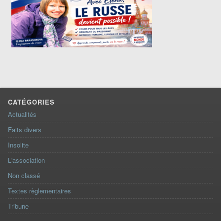
CATÉGORIES
Actualités
Faits divers
Insolite
L'association
Non classé
Textes règlementaires
Tribune