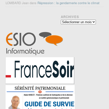
LOMBARD Jean
dans
Répression : la gendarmerie contre le climat
ARCHIVES
Archives