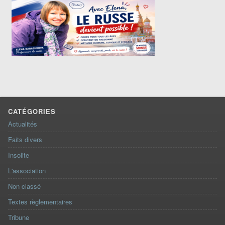
CATÉGORIES
Actualités
Faits divers
Insolite
L'association
Non classé
Textes règlementaires
Tribune