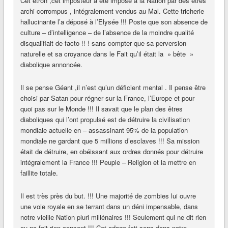
Cet étron ,cet imposteur à été imposé à la Nation par des êtres
archi corrompus , intégralement vendus au Mal. Cette tricherie
hallucinante l’a déposé à l’Elysée !!! Poste que son absence de
culture – d’intelligence – de l’absence de la moindre qualité
disqualifiait de facto !! ! sans compter que sa perversion
naturelle et sa croyance dans le Fait qu’il était la » bête »
diabolique annoncée.
Il se pense Géant ,il n’est qu’un déficient mental . Il pense être
choisi par Satan pour régner sur la France, l’Europe et pour
quoi pas sur le Monde !!! Il savait que le plan des êtres
diaboliques qui l’ont propulsé est de détruire la civilisation
mondiale actuelle en – assassinant 95% de la population
mondiale ne gardant que 5 millions d’esclaves !!! Sa mission
était de détruire, en obéissant aux ordres donnés pour détruire
intégralement la France !!! Peuple – Religion et la mettre en
faillite totale.
Il est très près du but. !!! Une majorité de zombies lui ouvre
une voie royale en se terrant dans un déni impensable, dans
notre vieille Nation pluri millénaires !!! Seulement qui ne dit rien
ou na fait rien consent !!! Cet adage fait sens dans notre