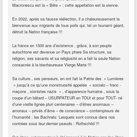
Macronescu est la « Bête » ; cette appellation est la sienne.
En 2022, après sa fausse réélection, il a chaleureusement la
bienvenue aux migrants de tous poils qui, tel un tsunami géant,
détruit la Nation française !!!
La france en 1500 ans d’existence , grâce, à son peuple
autochtone est devenue un Pays phare Sa structure, sa
religion, ses savants et sa religiosité en a fait la seule Nation
consacrée à la bienheureuse Vierge Marie !!!
Sa culture , ses penseurs, en ont fait la Patrie des » Lumières
» jusqu’à ce qu’une monstruosité appelée » socialo – franc -
maçons , sionistes nazis » , d’apparence humaine , sous la
coupe d’un bâtard – USURPATEUR en TOUt et pour TOUT- né
d’une vieille lignée pluri centenaires – d’êtres anormaux –
amoraux – privés d’âme – de conscience – contempteurs de
l’humanité ; les Bachrats: Lesquels sont connus dans nos
contrées sous leur dernier pseudo : Rothschild !!!