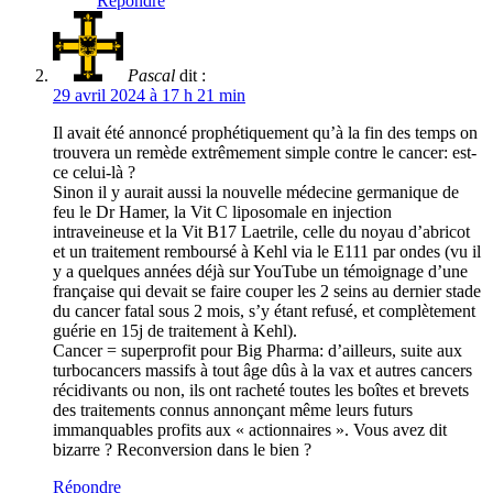
Répondre
Pascal
dit :
29 avril 2024 à 17 h 21 min
Il avait été annoncé prophétiquement qu’à la fin des temps on
trouvera un remède extrêmement simple contre le cancer: est-
ce celui-là ?
Sinon il y aurait aussi la nouvelle médecine germanique de
feu le Dr Hamer, la Vit C liposomale en injection
intraveineuse et la Vit B17 Laetrile, celle du noyau d’abricot
et un traitement remboursé à Kehl via le E111 par ondes (vu il
y a quelques années déjà sur YouTube un témoignage d’une
française qui devait se faire couper les 2 seins au dernier stade
du cancer fatal sous 2 mois, s’y étant refusé, et complètement
guérie en 15j de traitement à Kehl).
Cancer = superprofit pour Big Pharma: d’ailleurs, suite aux
turbocancers massifs à tout âge dûs à la vax et autres cancers
récidivants ou non, ils ont racheté toutes les boîtes et brevets
des traitements connus annonçant même leurs futurs
immanquables profits aux « actionnaires ». Vous avez dit
bizarre ? Reconversion dans le bien ?
Répondre