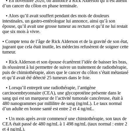
• En novembre 2020, on annonce à Rick Alderson qu’il est atteint
d’un cancer du côlon en phase terminale.
• Alors qu’il avait souffert pendant des mois de douleurs
intestinales, un gastro-entérologue lui annonce, ainsi qu’à son
épouse, qu’il avait une grosse tumeur au rectum et qu’il ne lui restait
que six mois à vivre.
• Compte tenu de l’âge de Rick Alderson et de la gravité de son état,
jugeant que cela était inutile, les médecins refusèrent de soigner cette
tumeur.
• Rick Alderson et son épouse écartèrent l’idée de baisser les bras,
ils réussirent à lui permettre de suivre un traitement de radiothérapie,
puis de chimiothérapie, alors que le cancer du côlon s’était métastasé
et qu’il avait été détecté 25 tumeurs dans le foie.
• Lorsqu’il entreprit une radiothérapie, l’antigène
carcinoembryonnaire (CEA), une glycoprotéine présente dans le
sang qui est un marqueur de l’activité tumorale cancéreuse, était à
480 nanogrammes par millilitre de sang (ng/mL). Le taux normal
d’un adulte en bonne santé est entre 2 et 4 ng/mL.
• Un mois après avoir commencé une chimiothérapie, son taux de
CEA était passé de 480 ng/mL à 1 498 ng/mL (taux normal : entre 2
et 4 ng/mL).