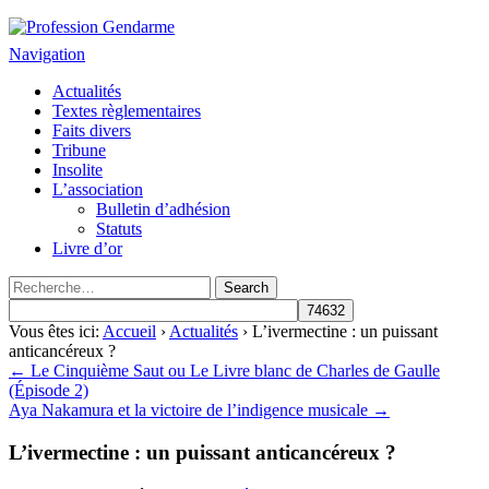
Profession Gendarme
Le journal des gendarmes
Navigation
Actualités
Textes règlementaires
Faits divers
Tribune
Insolite
L’association
Bulletin d’adhésion
Statuts
Livre d’or
Vous êtes ici:
Accueil
›
Actualités
› L’ivermectine : un puissant
anticancéreux ?
← Le Cinquième Saut ou Le Livre blanc de Charles de Gaulle
(Épisode 2)
Aya Nakamura et la victoire de l’indigence musicale →
L’ivermectine : un puissant anticancéreux ?