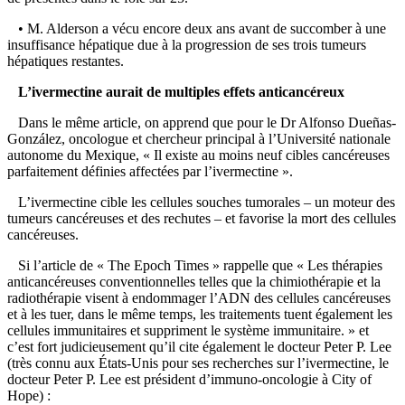
• M. Alderson a vécu encore deux ans avant de succomber à une
insuffisance hépatique due à la progression de ses trois tumeurs
hépatiques restantes.
L’ivermectine aurait de multiples effets anticancéreux
Dans le même article, on apprend que pour le Dr Alfonso Dueñas-
González, oncologue et chercheur principal à l’Université nationale
autonome du Mexique, « Il existe au moins neuf cibles cancéreuses
parfaitement définies affectées par l’ivermectine ».
L’ivermectine cible les cellules souches tumorales – un moteur des
tumeurs cancéreuses et des rechutes – et favorise la mort des cellules
cancéreuses.
Si l’article de « The Epoch Times » rappelle que « Les thérapies
anticancéreuses conventionnelles telles que la chimiothérapie et la
radiothérapie visent à endommager l’ADN des cellules cancéreuses
et à les tuer, dans le même temps, les traitements tuent également les
cellules immunitaires et suppriment le système immunitaire. » et
c’est fort judicieusement qu’il cite également le docteur Peter P. Lee
(très connu aux États-Unis pour ses recherches sur l’ivermectine, le
docteur Peter P. Lee est président d’immuno-oncologie à City of
Hope) :