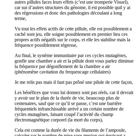
autres pillules faces leurs effets (c’est une tromperie Visuel),
car sur d’autres structures du génome, il est possible quil y ai
des régressions et donc des pathologies découlant a long
terme,
Vu tout les effets actifs de cette pillule, elle est possiblement a
caché sont jeu, elle soigne possiblement en premier lieu ces
propres actifs négatifs sur le corps, et elle les stabilise mais la
fréquence possiblement régresse,
Au final, le système immunitaire par ces cycles mutagènes,
gonfle une chambre a air et la pillule dont vous parlez diminue
la fréquence par dégonflement de la chambre a air
(phénomène cavitation du frequencage cellulaires)
Je me relis pas mais il faut pas prôné une pilule de cette façon,
Les bénéfices que vous lui donnez sont pas réels, car il devrait
y avoir sur le plan de la durée de vie, beaucoup plus de
centenaires, sauf que ce qu’il se passe, c’est une barrière
fréquentiels infranchissable arrivé a un certain nombre de
cycles mutagènes, faisant coupé l’activité du champ
électromagnétique corporel (la mort du corps),
Cela est comme la durée de vie du filaments de l’ampoule,
calculer sur le nombre de mise sous tension qui équivaut a