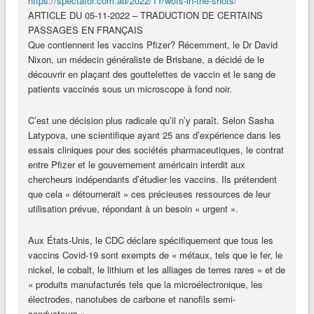
https://spectator.com.au/2022/11/wots-in-the-shots/
ARTICLE DU 05-11-2022 – TRADUCTION DE CERTAINS
PASSAGES EN FRANÇAIS
Que contiennent les vaccins Pfizer? Récemment, le Dr David
Nixon, un médecin généraliste de Brisbane, a décidé de le
découvrir en plaçant des gouttelettes de vaccin et le sang de
patients vaccinés sous un microscope à fond noir.
C’est une décision plus radicale qu’il n’y paraît. Selon Sasha
Latypova, une scientifique ayant 25 ans d’expérience dans les
essais cliniques pour des sociétés pharmaceutiques, le contrat
entre Pfizer et le gouvernement américain interdit aux
chercheurs indépendants d’étudier les vaccins. Ils prétendent
que cela « détournerait » ces précieuses ressources de leur
utilisation prévue, répondant à un besoin « urgent ».
Aux États-Unis, le CDC déclare spécifiquement que tous les
vaccins Covid-19 sont exempts de « métaux, tels que le fer, le
nickel, le cobalt, le lithium et les alliages de terres rares » et de
« produits manufacturés tels que la microélectronique, les
électrodes, nanotubes de carbone et nanofils semi-
conducteurs ».