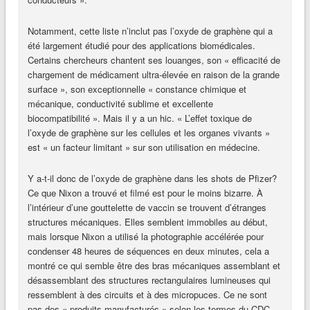
Notamment, cette liste n’inclut pas l’oxyde de graphène qui a
été largement étudié pour des applications biomédicales.
Certains chercheurs chantent ses louanges, son « efficacité de
chargement de médicament ultra-élevée en raison de la grande
surface », son exceptionnelle « constance chimique et
mécanique, conductivité sublime et excellente
biocompatibilité ». Mais il y a un hic. « L’effet toxique de
l’oxyde de graphène sur les cellules et les organes vivants »
est « un facteur limitant » sur son utilisation en médecine.
Y a-t-il donc de l’oxyde de graphène dans les shots de Pfizer?
Ce que Nixon a trouvé et filmé est pour le moins bizarre. À
l’intérieur d’une gouttelette de vaccin se trouvent d’étranges
structures mécaniques. Elles semblent immobiles au début,
mais lorsque Nixon a utilisé la photographie accélérée pour
condenser 48 heures de séquences en deux minutes, cela a
montré ce qui semble être des bras mécaniques assemblant et
désassemblant des structures rectangulaires lumineuses qui
ressemblent à des circuits et à des micropuces. Ce ne sont
pas des « produits manufacturés » selon les termes du CDC