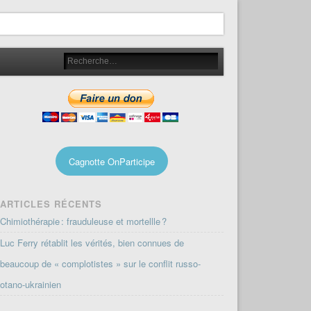
Cagnotte OnParticipe
ARTICLES RÉCENTS
Chimiothérapie : frauduleuse et mortellle ?
Luc Ferry rétablit les vérités, bien connues de
beaucoup de « complotistes » sur le conflit russo-
otano-ukrainien