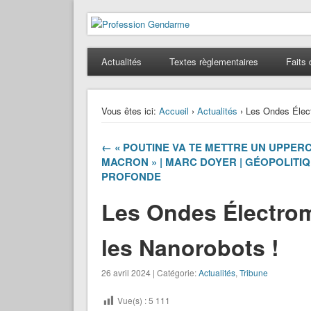
Profession Gendarme
Le journal des gendarmes
Actualités
Textes règlementaires
Faits 
Vous êtes ici:
Accueil
›
Actualités
› Les Ondes Élect
← « POUTINE VA TE METTRE UN UPPER
MACRON » | MARC DOYER | GÉOPOLITI
PROFONDE
Les Ondes Électrom
les Nanorobots !
26 avril 2024 | Catégorie:
Actualités
,
Tribune
Vue(s) :
5 111