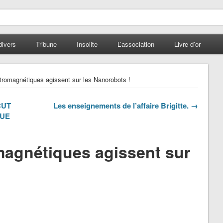
divers
Tribune
Insolite
L’association
Livre d’or
romagnétiques agissent sur les Nanorobots !
CUT
Les enseignements de l’affaire Brigitte. →
QUE
agnétiques agissent sur