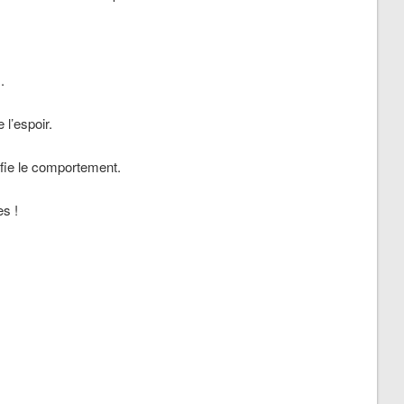
s.
e l’espoir.
ifie le comportement.
es !