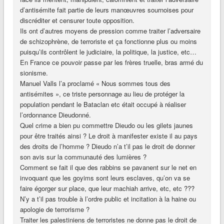
d’antisémite fait partie de leurs manœuvres sournoises pour
discréditer et censurer toute opposition.
Ils ont d’autres moyens de pression comme traiter l’adversaire
de schizophrène, de terroriste et ça fonctionne plus ou moins
puisqu’ils contrôlent le judiciaire, la politique, la justice, etc…
En France ce pouvoir passe par les frères truelle, bras armé du
sionisme.
Manuel Valls l’a proclamé « Nous sommes tous des
antisémites », ce triste personnage au lieu de protéger la
population pendant le Bataclan etc était occupé à réaliser
l’ordonnance Dieudonné.
Quel crime a bien pu commettre Dieudo ou les gilets jaunes
pour être traités ainsi ? Le droit à manifester existe il au pays
des droits de l’homme ? Dieudo n’a t’il pas le droit de donner
son avis sur la communauté des lumières ?
Comment se fait il que des rabbins se pavanent sur le net en
invoquant que les goyims sont leurs esclaves, qu’on va se
faire égorger sur place, que leur machiah arrive, etc, etc ???
N’y a t’il pas trouble à l’ordre public et incitation à la haine ou
apologie de terrorisme ?
Traiter les palestiniens de terroristes ne donne pas le droit de