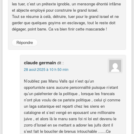
les tuer, c’est un prétexte ignoble, un mensonge éhonté infâme
et abjecte employé pour construire le grand israel.
Tout se résume à celà, détruire, tuer pour le grand israel et ne
garder que quelques goyims en esclavage, tout le reste doit
dégager, point barre. Ca va bien finir cette mascarade !
Répondre
claude germain
dit :
28 août 2025 à 10 h 50 min
N’oubliez pas Manu Valls qui n’est qu’un
opportuniste sans aucune personnalité puisque n’etant
qu’un palefrenier de la politique , lorsque les francais
n’ont plus voulu de ce pariste politique , celui çi comme
un laga satanique est reparti chez les siens en
catalogne et s’est vengé en epousant une millionaire
juive , et alors là le manu sans foi ni loi est devenu le
zorro d’Israel en se mettant a adorer les juifs dont il
s’est fait le bouclier de brenus intouchable ……Ce