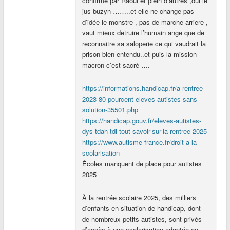
confirmé par Raoul et plein d’autres ,oui le
jus-buzyn ……..et elle ne change pas
d’idée le monstre , pas de marche arriere ,
vaut mieux detruire l’humain ange que de
reconnaitre sa saloperie ce qui vaudrait la
prison bien entendu..et puis la mission
macron c’est sacré ….
https://informations.handicap.fr/a-rentree-
2023-80-pourcent-eleves-autistes-sans-
solution-35501.php
https://handicap.gouv.fr/eleves-autistes-
dys-tdah-tdi-tout-savoir-sur-la-rentree-2025
https://www.autisme-france.fr/droit-a-la-
scolarisation
Écoles manquent de place pour autistes
2025
À la rentrée scolaire 2025, des milliers
d’enfants en situation de handicap, dont
de nombreux petits autistes, sont privés
d’accès à une scolarisation adaptée en