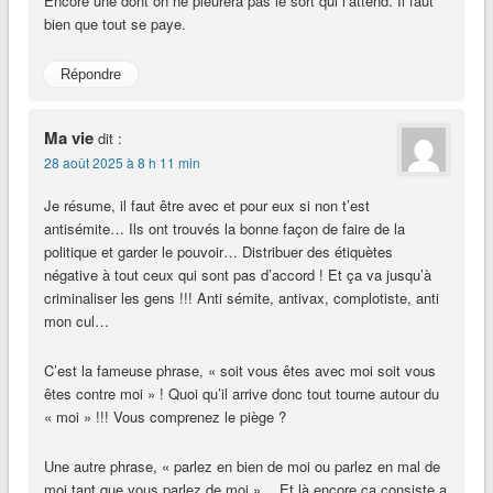
Encore une dont on ne pleurera pas le sort qui l’attend. Il faut
bien que tout se paye.
Répondre
Ma vie
dit :
28 août 2025 à 8 h 11 min
Je résume, il faut être avec et pour eux si non t’est
antisémite… Ils ont trouvés la bonne façon de faire de la
politique et garder le pouvoir… Distribuer des étiquètes
négative à tout ceux qui sont pas d’accord ! Et ça va jusqu’à
criminaliser les gens !!! Anti sémite, antivax, complotiste, anti
mon cul…
C’est la fameuse phrase, « soit vous êtes avec moi soit vous
êtes contre moi » ! Quoi qu’il arrive donc tout tourne autour du
« moi » !!! Vous comprenez le piège ?
Une autre phrase, « parlez en bien de moi ou parlez en mal de
moi tant que vous parlez de moi »… Et là encore ça consiste a