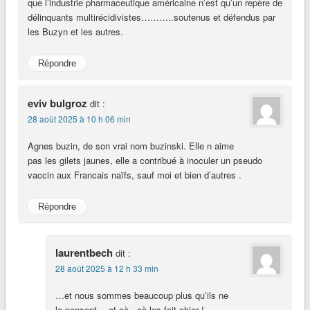
que l’industrie pharmaceutique américaine n’est qu’un repère de
délinquants multirécidivistes………..soutenus et défendus par
les Buzyn et les autres.
Répondre
eviv bulgroz
dit :
28 août 2025 à 10 h 06 min
Agnes buzin, de son vrai nom buzinski. Elle n aime
pas les gilets jaunes, elle a contribué à inoculer un pseudo
vaccin aux Francais naïfs, sauf moi et bien d’autres .
Répondre
laurentbech
dit :
28 août 2025 à 12 h 33 min
…et nous sommes beaucoup plus qu’ils ne
le pensent… et çà ..çà les fait chier !