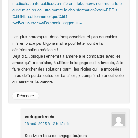
medicale/sante-publique/un-trio-anti-fake-news-nomme-la-tete-
dune-mission-de-lutte-contre-la-desinformation?xtor=EPR-1-
%5BNL_editionnumerique%5D-
%5B20250827%5D&check_logged_in=1
Les plus corrompus, donc irresponsables et pas coupables,
mis en place par bigpharmaffia pour lutter contre la
désinformation médicale !
Déjà dit…lorsque l’ennemi t’a amené à le combattre avec les
armes qu’il a choisies, à utiliser le langage qu’il a inventé, à te
faire chercher des solutions parmi les règles qu’il a imposées,
tu as déjà perdu toutes les batailles, y compris et surtout celle
qui aurait pu le vaincre.
Répondre
weingarten
dit :
28 août 2025 à 12 h 12 min
Sun tzu a tenu ce langage toujours