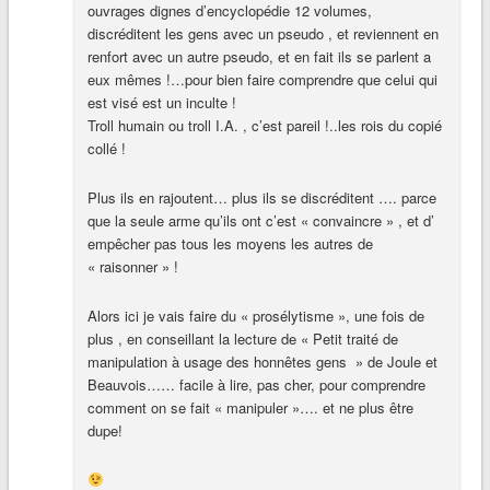
ouvrages dignes d’encyclopédie 12 volumes,
discréditent les gens avec un pseudo , et reviennent en
renfort avec un autre pseudo, et en fait ils se parlent a
eux mêmes !…pour bien faire comprendre que celui qui
est visé est un inculte !
Troll humain ou troll I.A. , c’est pareil !..les rois du copié
collé !
Plus ils en rajoutent… plus ils se discréditent …. parce
que la seule arme qu’ils ont c’est « convaincre » , et d’
empêcher pas tous les moyens les autres de
« raisonner » !
Alors ici je vais faire du « prosélytisme », une fois de
plus , en conseillant la lecture de « Petit traité de
manipulation à usage des honnêtes gens » de Joule et
Beauvois…… facile à lire, pas cher, pour comprendre
comment on se fait « manipuler »…. et ne plus être
dupe!