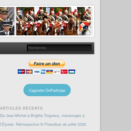
Cagnotte OnParticipe
ARTICLES RÉCENTS
De Jean-Michel à Brigitte Trogneux, mensonges à
l’Élysée. Rétrospective fil Pressibus de juillet 2026