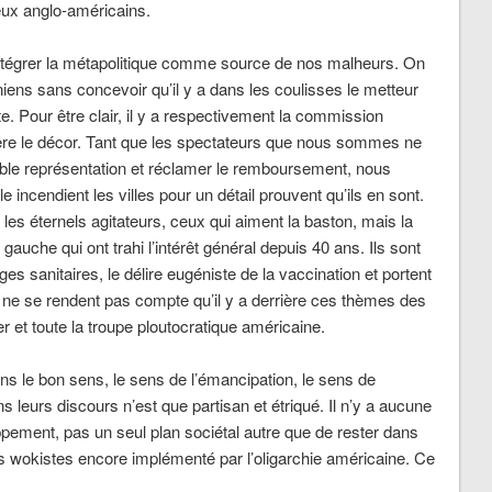
eux anglo-américains.
tégrer la métapolitique comme source de nos malheurs. On
niens sans concevoir qu’il y a dans les coulisses le metteur
e. Pour être clair, il y a respectivement la commission
ière le décor. Tant que les spectateurs que nous sommes ne
able représentation et réclamer le remboursement, nous
 incendient les villes pour un détail prouvent qu’ils en sont.
 les éternels agitateurs, ceux qui aiment la baston, mais la
gauche qui ont trahi l’intérêt général depuis 40 ans. Ils sont
es sanitaires, le délire eugéniste de la vaccination et portent
ls ne se rendent pas compte qu’il y a derrière ces thèmes des
 et toute la troupe ploutocratique américaine.
ns le bon sens, le sens de l’émancipation, le sens de
 leurs discours n’est que partisan et étriqué. Il n’y a aucune
ppement, pas un seul plan sociétal autre que de rester dans
s wokistes encore implémenté par l’oligarchie américaine. Ce