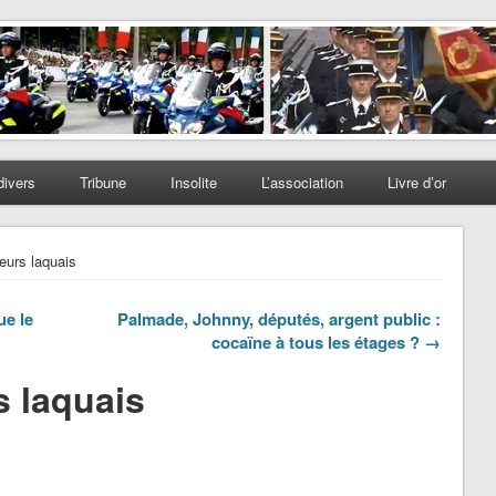
divers
Tribune
Insolite
L’association
Livre d’or
eurs laquais
ue le
Palmade, Johnny, députés, argent public :
cocaïne à tous les étages ? →
s laquais