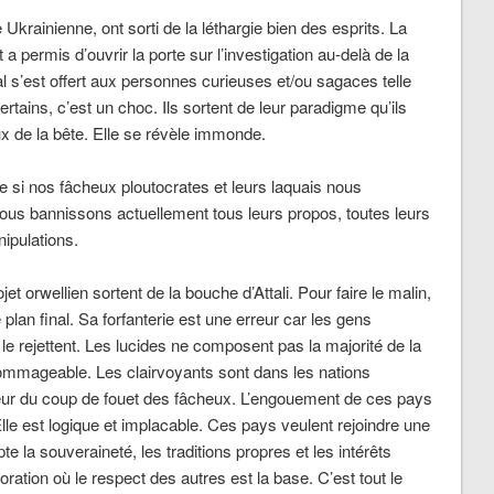
Ukrainienne, ont sorti de la léthargie bien des esprits. La
 a permis d’ouvrir la porte sur l’investigation au-delà de la
l s’est offert aux personnes curieuses et/ou sagaces telle
ertains, c’est un choc. Ils sortent de leur paradigme qu’ils
eux de la bête. Elle se révèle immonde.
si nos fâcheux ploutocrates et leurs laquais nous
 Nous bannissons actuellement tous leurs propos, toutes leurs
ipulations.
t orwellien sortent de la bouche d’Attali. Pour faire le malin,
le plan final. Sa forfanterie est une erreur car les gens
 le rejettent. Les lucides ne composent pas la majorité de la
dommageable. Les clairvoyants sont dans les nations
uleur du coup de fouet des fâcheux. L’engouement de ces pays
le est logique et implacable. Ces pays veulent rejoindre une
e la souveraineté, les traditions propres et les intérêts
ration où le respect des autres est la base. C’est tout le