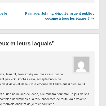
ue le
Palmade, Johnny, députés, argent public :
cocaïne à tous les étages ? →
ux et leurs laquais"
vérité, bien dit, bien expliquée, mais ceux qui ne
t pas voir, liront-ils cela, accepteront-ils de
s de division et de leur vue étriquée de l’arbre aussi gros soit-il
t si rien ne lui sert de leçon, elle renaitra peut-être un jour de ses
mbien de victimes à la fois innocentes de toute vraie volonté
de mauvais choix et de je m’en foutisme …