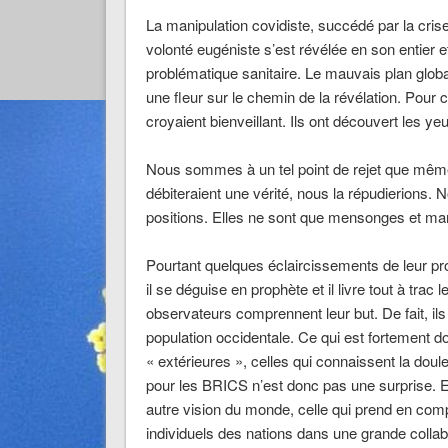
La manipulation covidiste, succédé par la crise 
volonté eugéniste s’est révélée en son entier et
problématique sanitaire. Le mauvais plan globa
une fleur sur le chemin de la révélation. Pour c
croyaient bienveillant. Ils ont découvert les y
Nous sommes à un tel point de rejet que même 
débiteraient une vérité, nous la répudierions.
positions. Elles ne sont que mensonges et man
Pourtant quelques éclaircissements de leur proje
il se déguise en prophète et il livre tout à trac 
observateurs comprennent leur but. De fait, ils
population occidentale. Ce qui est fortement 
« extérieures », celles qui connaissent la do
pour les BRICS n’est donc pas une surprise. El
autre vision du monde, celle qui prend en compt
individuels des nations dans une grande collabo