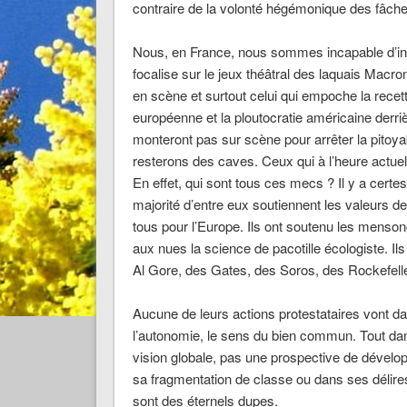
contraire de la volonté hégémonique des fâch
Nous, en France, nous sommes incapable d’in
focalise sur le jeux théâtral des laquais Macro
en scène et surtout celui qui empoche la recett
européenne et la ploutocratie américaine derr
monteront pas sur scène pour arrêter la pitoy
resterons des caves. Ceux qui à l’heure actuelle
En effet, qui sont tous ces mecs ? Il y a certes
majorité d’entre eux soutiennent les valeurs de 
tous pour l’Europe. Ils ont soutenu les mensong
aux nues la science de pacotille écologiste. I
Al Gore, des Gates, des Soros, des Rockefeller
Aucune de leurs actions protestataires vont da
l’autonomie, le sens du bien commun. Tout dans
vision globale, pas une prospective de dévelo
sa fragmentation de classe ou dans ses délire
sont des éternels dupes.