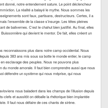
nt donné, notre entendement sature. Le point déclencheur
r immixtion. La réalité a balayé le mythe. Nous sommes les
nseignements sont faux, partisans, destructeurs. Certes, il a
mais l’ensemble de la classe s’insurge. Les têtes pleines
t de balivernes. C’est le chahut bien justifié. Au final, elles
 Buissonnière qui devient le mentor. De fait, elles créent un
 nous reconnaissons plus dans notre camp occidental. Nous
puis 383 ans mis sous sa botte le monde entier, le camp
mis en esclavage des peuples. Nous ne pouvons plus
ion du monde amorale. Il faut bien comprendre aussi que nous
i défendre un système qui nous méprise, qui nous
avloviens nous baladent dans les champs de l’illusion depuis
-clefs et aussitôt on déballe la rhétorique bien implantée
te. Il faut nous défaire de ces chants de sirène.