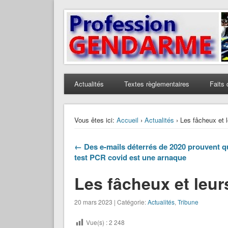
Profession Gendarme
Le journal des gendarmes
Actualités
Textes règlementaires
Faits 
Vous êtes ici:
Accueil
›
Actualités
› Les fâcheux et l
← Des e-mails déterrés de 2020 prouvent q
test PCR covid est une arnaque
Les fâcheux et leur
20 mars 2023 | Catégorie:
Actualités
,
Tribune
Vue(s) :
2 248