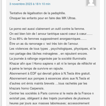
3 novembre 2023 à 18 h 10 min
Tentative de légalisation de la pedophilie.
Choquer les enfants pour en faire des MK Ultras.
Le porno est aussi clairement un outil contre la femme.
On est bien loin de l amour tantrique sacré cœur à cœur……
D ou 85% de femmes supposément anorgasmiques……
Être un as du ramonage c ‘est très loin de l’amour.
Les violences de tous types , psychologiques, physiques, et le
non partage des tâches ménagères , en rajoutent encore.
La journée à rallonge organisée par la société illuminatis
Khazar afin que l Homo sapiens n ait ni le temps de réfléchir et
à peine le temps de survivre en rajoute.
Abonnement à EDF qui devrait grâce à N.Tesla être gratuit.
Abonnement aux pompes à essences alors aue N.Tesla et
d’autres ont émis maints brevets …tous rachetés par les
khazars homo Carpensis.
Centrer les sociétés à Paris comme si le reste de la France n
existait pas, obligeant à des trajets journaliers de plusieurs
heures par jours aux masses laborieuses; accessoirement