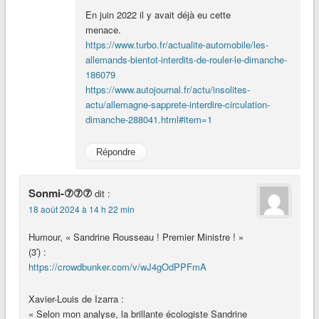
En juin 2022 il y avait déjà eu cette
menace.
https://www.turbo.fr/actualite-automobile/les-
allemands-bientot-interdits-de-rouler-le-dimanche-
186079
https://www.autojournal.fr/actu/insolites-
actu/allemagne-sapprete-interdire-circulation-
dimanche-288041.html#item=1
Répondre
Sonmi-⑦⑦⑦
dit :
18 août 2024 à 14 h 22 min
Humour, « Sandrine Rousseau ! Premier Ministre ! »
(3′) :
https://crowdbunker.com/v/wJ4gOdPPFmA
Xavier-Louis de Izarra :
« Selon mon analyse, la brillante écologiste Sandrine