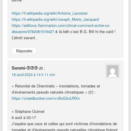
https://fr.wikipedia.org/wiki/Antoine_Lavoisier
https://fr.wikipedia.org/wiki/Joseph_Marie_Jacquard
https://editions.flammarion.com/climat-comment-eviter-un-
desastre/9782081516427
& là bêh c’est B.G. Bill hi the caïd !
L’étroit savant .
Répondre
Sonmi-⑦⑦⑦
dit :
18 août 2024 à 14 h 11 min
« Retombé de Chemtrails – Inondations, tornades et
d’événements pseudo naturels climatiques » (3′) :
https://crowdbunker.com/v/dfoG3uURXn
« Stéphane Ouimet
6 août à 03:17
J’espère que ceux et celles qui sont victimes d’inondations de
tornades et d’événements pseudo naturelles climatique finiront