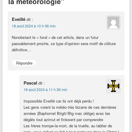
la météorologie"
Eveillé
dit :
18 août 2024 à 10 h 06 min
Nonobstant le « fond » de cet article, dans un futur
passablement proche, ce type d’opinion sera motif de clôture
définitive…
Répondre
Pascal
dit :
18 août 2024 à 11 h 36 min
Impossible Eveillé car ils ont déjà perdu !
Les gens voient la météo très bizarre de ces dernières
années (Baphomet Birgit//Big mac oblige) avec les
dégâts tout azimut et finissent par comprendre
Les frères trompe-la-mort, de la truelle, au tablier de
porc, nous aident en fait à tout restaurer dans le Christ !