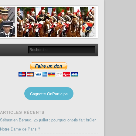
Cagnotte OnParticipe
ARTICLES RÉCENTS
Sébastien Béraud, 25 juillet : pourquoi ont-ils fait brûler
Notre Dame de Paris ?