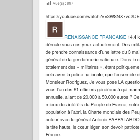
Vue(s) :
897
https://youtube.com/watch?v=3W8NX7vc2DE
RENAISSANCE FRANCAISE
14,4 k
déroule sous nos yeux actuellement. Des milit
de prendre connaissance d’une lettre du 3 mai 
général de la gendarmerie nationale. Dans le 
totalement des « militaires », étant politiquem
cela avec la police nationale, que l’ensemble d
Monsieur Rodriguez, Je vous pose LA question
vous l’un des 61 officiers généraux à qui macro
annuelle, allant de 20.000 à 50.000 euros ? Ce do
mieux des intérêts du Peuple de France, notre ter
population à l’abri, la Charte mondiale des Peup
auteur avec le général Antonio PAPPALARDO, 
la tête haute, le cœur léger, son devoir patriot
France.