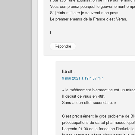
Vous comprenez pourquoi le gouvernement empê
Si j’étais militaire je sauverai mon pays.
Le premier enemis de la France c’est Veran.
l
Répondre
lia
dit :
9 mai 2021 à 19 h 57 min
« le médicament Ivermectine est un mirac
Il détruit ce virus en 48h.
Sans aucun effet secondaire. »
C’est précisément le gros problème de B
préoccupations du cartel pharmaceutique!
L’agenda 21-30 de la fondation Rockefell
la population pour faire place nette à leu