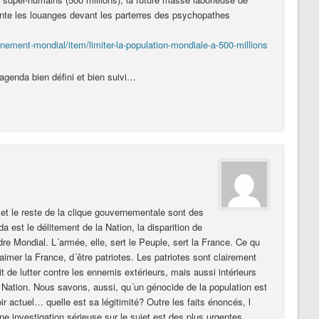
nte les louanges devant les parterres des psychopathes
nement-mondial/item/limiter-la-population-mondiale-a-500-millions
 agenda bien défini et bien suivi…
t le reste de la clique gouvernementale sont des
a est le délitement de la Nation, la disparition de
re Mondial. L´armée, elle, sert le Peuple, sert la France. Ce qu
imer la France, d´être patriotes. Les patriotes sont clairement
 de lutter contre les ennemis extérieurs, mais aussi intérieurs
la Nation. Nous savons, aussi, qu´un génocide de la population est
ir actuel… quelle est sa légitimité? Outre les faits énoncés, l
ne investigation sérieuse sur le sujet est des plus urgentes…