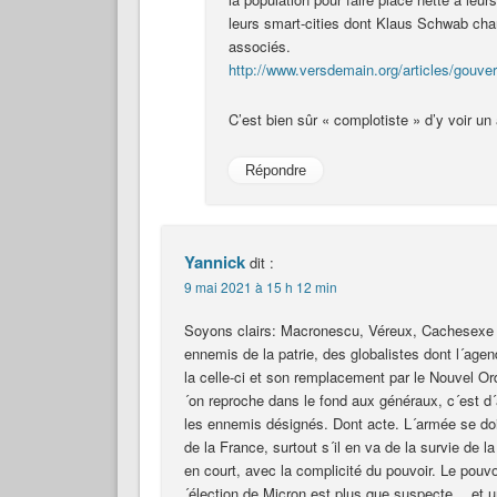
leurs smart-cities dont Klaus Schwab cha
associés.
http://www.versdemain.org/articles/gouver
C’est bien sûr « complotiste » d’y voir un
Répondre
Yannick
dit :
9 mai 2021 à 15 h 12 min
Soyons clairs: Macronescu, Véreux, Cachesexe e
ennemis de la patrie, des globalistes dont l´agend
la celle-ci et son remplacement par le Nouvel Ord
´on reproche dans le fond aux généraux, c´est d´a
les ennemis désignés. Dont acte. L´armée se doit
de la France, surtout s´il en va de la survie de 
en court, avec la complicité du pouvoir. Le pouvo
´élection de Micron est plus que suspecte… et u