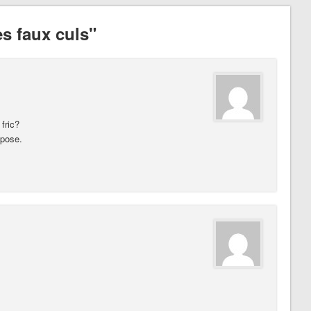
s faux culs"
fric?
pose.