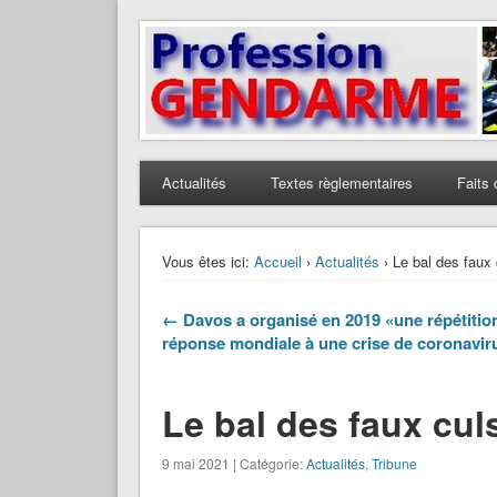
Profession Gendarme
Le journal des gendarmes
Actualités
Textes règlementaires
Faits 
Vous êtes ici:
Accueil
›
Actualités
› Le bal des faux 
← Davos a organisé en 2019 «une répétition
réponse mondiale à une crise de coronavir
Le bal des faux cul
9 mai 2021 | Catégorie:
Actualités
,
Tribune