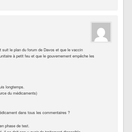
suit le plan du forum de Davos et que le vaccin
unitaire à petit feu et que le gouvernement empêche les
puis longtemps.
ource du médicaments)
médicament dans tous les commentaires ?
en phase de test.
 ,il ne doit pas y avoir de traitement disponible.