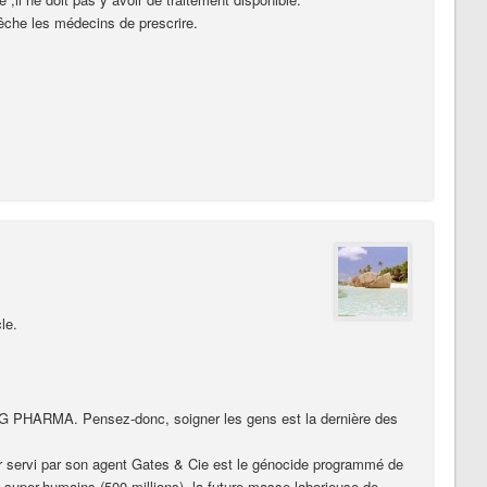
che les médecins de prescrire.
le.
IG PHARMA. Pensez-donc, soigner les gens est la dernière des
er servi par son agent Gates & Cie est le génocide programmé de
rs super-humains (500 millions), la future masse laborieuse de