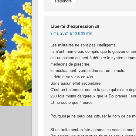
Répondre
Liberté d'expression
dit :
9 mai 2021 à 13 h 39 min
Les militaires ne sont pas intelligents.
Ils n’ont même pas compris que le gouvernement 
est un poison qui sert à détruire le système imm
médecins de prescrire.
le médicament Ivermectine est un miracle.
Il détruit ce virus en 48h.
Sans aucun effet secondaire.
C’est un traitement contre la galle qui existe de
280 fois moins dangereux que le Dolipranes ( s
Et ne coûte que 4 euros
Pourquoi je ne peux pas diffuser le nom de ce 
Si un traitement existe comme les vaccins sont 
Pour avoir une autorisation de mise sur le marché