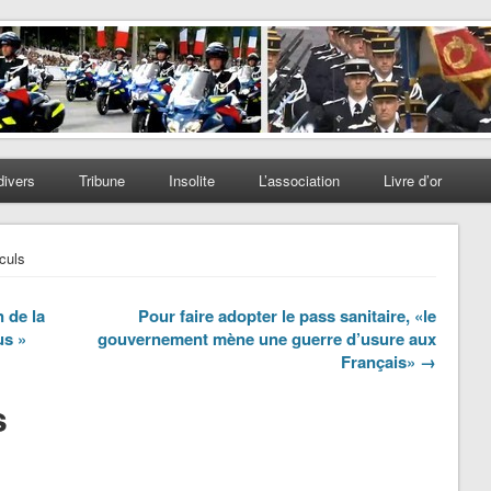
divers
Tribune
Insolite
L’association
Livre d’or
culs
 de la
Pour faire adopter le pass sanitaire, «le
us »
gouvernement mène une guerre d’usure aux
Français» →
s