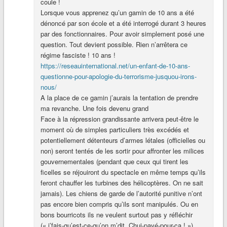
coule !
Lorsque vous apprenez qu’un gamin de 10 ans a été
dénoncé par son école et a été interrogé durant 3 heures
par des fonctionnaires. Pour avoir simplement posé une
question. Tout devient possible. Rien n’arrêtera ce
régime fasciste ! 10 ans !
https://reseauinternational.net/un-enfant-de-10-ans-
questionne-pour-apologie-du-terrorisme-jusquou-irons-
nous/
A la place de ce gamin j’aurais la tentation de prendre
ma revanche. Une fois devenu grand
Face à la répression grandissante arrivera peut-être le
moment où de simples particuliers très excédés et
potentiellement détenteurs d’armes létales (officielles ou
non) seront tentés de les sortir pour affronter les milices
gouvernementales (pendant que ceux qui tirent les
ficelles se réjouiront du spectacle en même temps qu’ils
feront chauffer les turbines des hélicoptères. On ne sait
jamais). Les chiens de garde de l’autorité punitive n’ont
pas encore bien compris qu’ils sont manipulés. Ou en
bons bourricots ils ne veulent surtout pas y réfléchir
(« j’fais-qu’est-ce-qu’on m’dit. Chui-payé-pour-ça ! »).