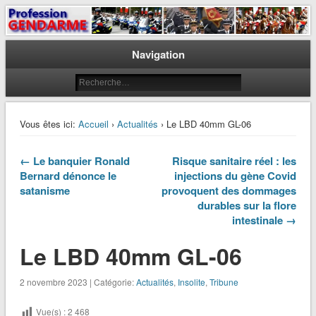
Le journal des gendarmes
Profession Gendarme
Navigation
Vous êtes ici:
Accueil
›
Actualités
› Le LBD 40mm GL-06
← Le banquier Ronald
Risque sanitaire réel : les
Bernard dénonce le
injections du gène Covid
satanisme
provoquent des dommages
durables sur la flore
intestinale →
Le LBD 40mm GL-06
2 novembre 2023 | Catégorie:
Actualités
,
Insolite
,
Tribune
Vue(s) :
2 468