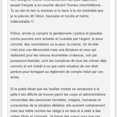
peuple français à se coucher devant l’horreur rotschildienne .
Tu es rien et rien tu resteras si tu tiens à la vie misérable que
je te prévois dit l’étron, faussaire et inculte et traître
indécrottable !!!
Police, armée (y compris la gendarmerie ) justice et pseudos
contre pouvoirs sont achetés et muselés par l’argent, le sexe
criminel, des nominations ou la peur, la crainte. Un tel état
n’est plus une démocratie mais une dictature et ceux qui
obéissent pour les raisons énumérées ci-dessus, voir par
jouissance bestiale, sont les complices de tous les crimes déjà
commis et ont intérêt à ce que cette situation de non droit
perdure pour échapper au règlement de compte induit par ces
actes.
Si le poète disait que les feuilles mortes se ramassent à la
pelle il est difficile de trouver parmi les corps et administrations
concernées des personnes honnêtes, intègres, humaines et
conscientes de la situation délétère; elle existent certainement
mais leur faible nombre les oblige à se taire et à obéir à des
ordres idiots et criminels. Je forme des voeux pour que ces