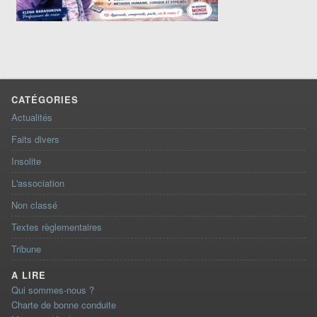
CATÉGORIES
Actualités
Faits divers
Insolite
L'association
Non classé
Textes règlementaires
Tribune
A LIRE
Qui sommes-nous ?
Charte de bonne conduite