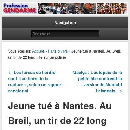
Le journal des gendarmes
Profession Gendarme
Navigation
Vous êtes ici:
Accueil
›
Faits divers
› Jeune tué à Nantes. Au Breil,
un tir de 22 long rifle sur un policier
← Les forces de l’ordre
Maëlys : L’autopsie de la
sont « au bord de la
petite fille contredit la
rupture », selon un rapport
version de Nordahl
sénatorial
Lelandais. →
Jeune tué à Nantes. Au
Breil, un tir de 22 long