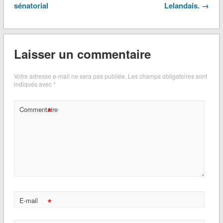
sénatorial
Lelandais. →
Laisser un commentaire
Votre adresse e-mail ne sera pas publiée.
Les champs obligatoires sont
indiqués avec
*
*
Commentaire
*
E-mail