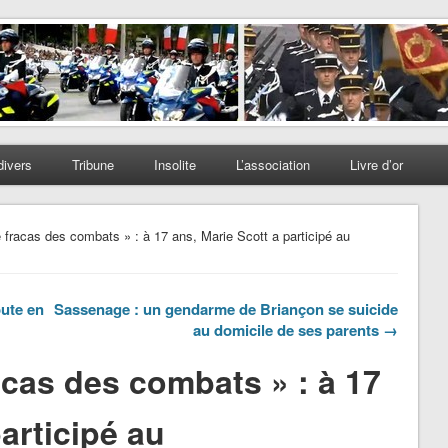
divers
Tribune
Insolite
L’association
Livre d’or
e fracas des combats » : à 17 ans, Marie Scott a participé au
oute en
Sassenage : un gendarme de Briançon se suicide
au domicile de ses parents →
racas des combats » : à 17
articipé au