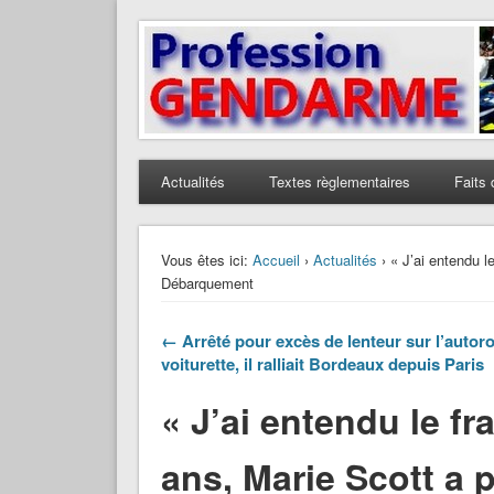
Profession Gendarme
Le journal des gendarmes
Actualités
Textes règlementaires
Faits 
Vous êtes ici:
Accueil
›
Actualités
› « J’ai entendu l
Débarquement
← Arrêté pour excès de lenteur sur l’autor
voiturette, il ralliait Bordeaux depuis Paris
« J’ai entendu le f
ans, Marie Scott a p