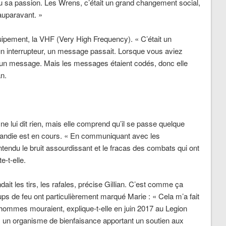
enu sa passion. Les Wrens, c’était un grand changement social,
auparavant. »
uipement, la VHF (Very High Frequency).
« C’était un
ur un interrupteur, un message passait. Lorsque vous aviez
r un message. Mais les messages étaient codés, donc elle
an.
e lui dit rien, mais elle comprend qu’il se passe quelque
andie est en cours.
« En communiquant avec les
tendu le bruit assourdissant et le fracas des combats qui ont
-t-elle.
it les tirs, les rafales
,
précise Gillian.
C’est comme ça
ps de feu ont particulièrement marqué Marie :
« Cela m’a fait
s hommes mouraient
,
explique-t-elle en juin 2017 au
Legion
on, un organisme de bienfaisance apportant un soutien aux