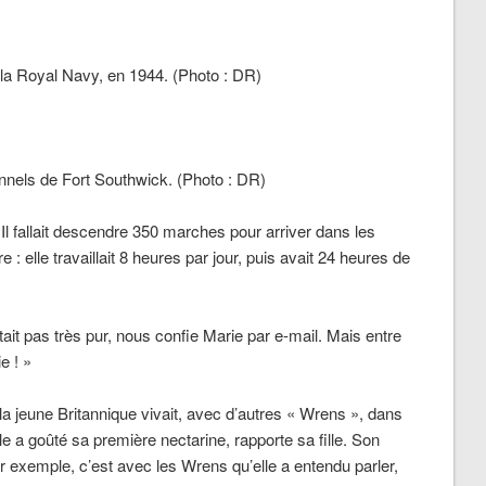
 la Royal Navy, en 1944. (Photo
: DR)
unnels de Fort Southwick. (Photo
: DR)
 Il fallait descendre 350 marches pour arriver dans les
e : elle travaillait 8 heures par jour, puis avait 24 heures de
tait pas très pur,
nous confie Marie par e-mail.
Mais entre
ie
! »
la jeune Britannique vivait, avec d’autres « Wrens », dans
lle a goûté sa première nectarine
,
rapporte sa fille.
Son
ar exemple, c
’est avec les Wrens qu’elle a entendu parler,