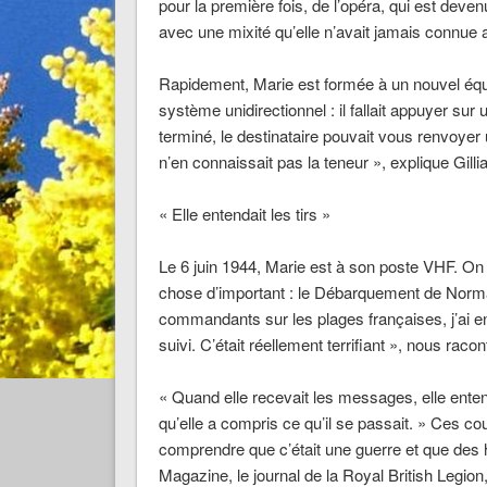
pour la première fois, de l’opéra, qui est dev
avec une mixité qu’elle n’avait jamais connue 
Rapidement, Marie est formée à un nouvel éq
système unidirectionnel
: il fallait appuyer s
terminé, le destinataire pouvait vous renvoye
n’en connaissait pas la teneur »
,
explique Gilli
« Elle entendait les tirs »
Le 6 juin 1944, Marie est à son poste VHF. On n
chose d’important : le Débarquement de Norm
commandants sur les plages françaises, j’ai en
suivi. C’était réellement terrifiant »
,
nous raconte
« Quand elle recevait les messages, elle entenda
qu’elle a compris ce qu’il se passait. »
Ces cou
comprendre que c’était une guerre et que de
Magazine
, le journal de la Royal British Legi