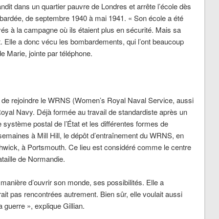
randit dans un quartier pauvre de Londres et arrête l’école dès
ombardée, de septembre 1940 à mai 1941.
« Son école a été
és à la campagne où ils étaient plus en sécurité. Mais sa
nt. Elle a donc vécu les bombardements, qui l’ont beaucoup
de Marie, jointe par téléphone.
ide de rejoindre le WRNS (Women’s Royal Naval Service, aussi
Royal Navy. Déjà formée au travail de standardiste après un
 système postal de l’État et les différentes formes de
semaines à Mill Hill, le dépôt d’entraînement du WRNS, en
thwick, à Portsmouth. Ce lieu est considéré comme le centre
taille de Normandie.
manière d’ouvrir son monde, ses possibilités. Elle a
it pas rencontrées autrement. Bien sûr, elle voulait aussi
a guerre »
,
explique Gillian.