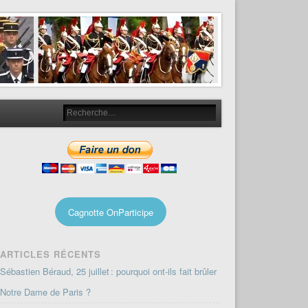
Cagnotte OnParticipe
ARTICLES RÉCENTS
Sébastien Béraud, 25 juillet : pourquoi ont-ils fait brûler
Notre Dame de Paris ?