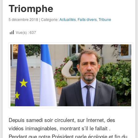
Triomphe
5 décembre 2018 | Catégorie:
Actualités
,
Faits divers
,
Tribune
Vue(s) :
637
Depuis samedi soir circulent, sur Internet, des
vidéos inimaginables, montrant s’il le fallait .
Pendant que notre Président parle écologie et fin du