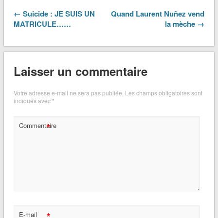
← Suicide : JE SUIS UN
Quand Laurent Nuñez vend
MATRICULE……
la mèche →
Laisser un commentaire
Votre adresse e-mail ne sera pas publiée.
Les champs obligatoires sont
indiqués avec
*
*
Commentaire
*
E-mail