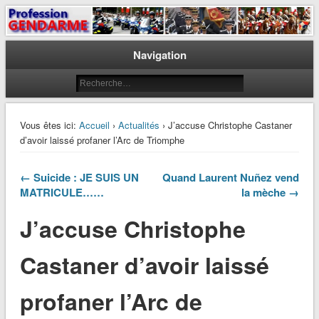
Le journal des gendarmes
Profession Gendarme
Navigation
Vous êtes ici:
Accueil
›
Actualités
› J’accuse Christophe Castaner
d’avoir laissé profaner l’Arc de Triomphe
← Suicide : JE SUIS UN
Quand Laurent Nuñez vend
MATRICULE……
la mèche →
J’accuse Christophe
Castaner d’avoir laissé
profaner l’Arc de