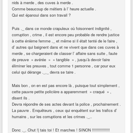
nids à merde , des cuves à merde .
Comme beaucoup de métiers à l’ heure actuelle .
Qui est épanoui dans son travail ?
Puis ._ dans ce monde crapuleux où foisonnent indignité ,
corruption , crime , il est encore peu probable de rendre justice
à cette énième femme ._ et même si il était tenté de le faire ,
d’ autres qui baignent dans et ne vivent que dans ces cuves à
merde , se chargeraient de classer l’ affaire sans suite , faute
de preuve » avérée » » tangible » , jusqu’à devoir faire
éliminer les preuves , tout comme 1 personne , car pour eux
celui qui dérange ._._ devra se taire .
Mais bon , on en est pas encore là , puisque tout simplement ,
cette pauvre petite policière a apparemment » craqué » ,
disent ils .
Devra répondre de ses actes devant la police , prochainement .
La pauvre . Enquêteurs , ceux qui enquêtent sur les trafics d’
humains , sur les corruptions et les crimes ._..
Donc ._. Chut !| tais toi ! Et marches ! SINON !!!!!!!!!!!!!!!