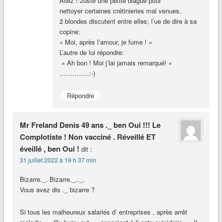
Allez ! Juste une petite blague pour
nettoyer certaines crétinieries mal venues.
2 blondes discutent entre elles; l’ue de dire à sa
copine:
« Moi, après l’amour, je fume ! »
L’autre de lui répondre:
» Ah bon ! Moi j’lai jamais remarqué! »
…………..:-)
Répondre
Mr Freland Denis 49 ans ._ ben Oui !!! Le
Complotiste ! Non vacciné . Réveillé ET
éveillé , ben Oui !
dit :
31 juillet 2022 à 19 h 37 min
Bizarre._. Bizarre._.._.
Vous avez dis ._ bizarre ?
Si tous les malheureux salariés d’ entreprises , après arrêt