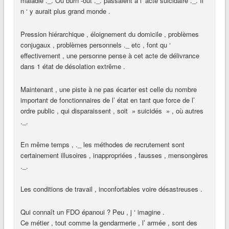
maladie ._. Ou burn -out ._. passaient à l’ acte suicidaire ._. Il
n ‘ y aurait plus grand monde .
Pression hiérarchique , éloignement du domicile , problèmes
conjugaux , problèmes personnels ._ etc , font qu ‘
effectivement , une personne pense à cet acte de délivrance
dans 1 état de désolation extrême .
Maintenant , une piste à ne pas écarter est celle du nombre
important de fonctionnaires de l’ état en tant que force de l’
ordre public , qui disparaissent , soit » suicidés » , où autres
._.
En même temps , ._ les méthodes de recrutement sont
certainement illusoires , inappropriées , fausses , mensongères
._.
Les conditions de travail , inconfortables voire désastreuses .
Qui connaît un FDO épanoui ? Peu , j ‘ imagine .
Ce métier , tout comme la gendarmerie , l’ armée , sont des