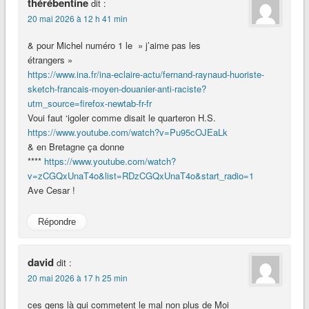
thérébentine
dit :
20 mai 2026 à 12 h 41 min
& pour Michel numéro 1 le » j’aime pas les
étrangers »
https://www.ina.fr/ina-eclaire-actu/fernand-raynaud-huoriste-
sketch-francais-moyen-douanier-anti-raciste?
utm_source=firefox-newtab-fr-fr
Voui faut ‘igoler comme disait le quarteron H.S.
https://www.youtube.com/watch?v=Pu95cOJEaLk
& en Bretagne ça donne
****
https://www.youtube.com/watch?
v=zCGQxUnaT4o&list=RDzCGQxUnaT4o&start_radio=1
Ave Cesar !
Répondre
david
dit :
20 mai 2026 à 17 h 25 min
ces gens là qui commetent le mal non plus de Moi