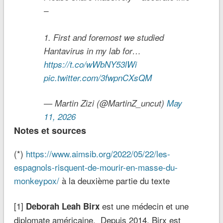
–
1. First and foremost we studied
Hantavirus in my lab for…
https://t.co/wWbNY53lWi
pic.twitter.com/3fwpnCXsQM
— Martin Zizi (@MartinZ_uncut)
May
11, 2026
Notes et sources
(*)
https://www.aimsib.org/2022/05/22/les-
espagnols-risquent-de-mourir-en-masse-du-
monkeypox/
à la deuxième partie du texte
[1]
est une médecin et une
Deborah Leah Birx
diplomate américaine. Depuis 2014, Birx est