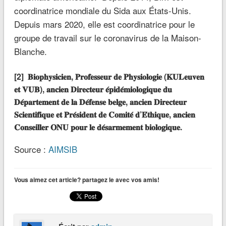
coordinatrice mondiale du Sida aux États-Unis.
Depuis mars 2020, elle est coordinatrice pour le
groupe de travail sur le coronavirus de la Maison-
Blanche.
[2] 𝐁𝐢𝐨𝐩𝐡𝐲𝐬𝐢𝐜𝐢𝐞𝐧, 𝐏𝐫𝐨𝐟𝐞𝐬𝐬𝐞𝐮𝐫 𝐝𝐞 𝐏𝐡𝐲𝐬𝐢𝐨𝐥𝐨𝐠𝐢𝐞 (𝐊𝐔𝐋𝐞𝐮𝐯𝐞𝐧
𝐞𝐭 𝐕𝐔𝐁), 𝐚𝐧𝐜𝐢𝐞𝐧 𝐃𝐢𝐫𝐞𝐜𝐭𝐞𝐮𝐫 𝐞́𝐩𝐢𝐝𝐞́𝐦𝐢𝐨𝐥𝐨𝐠𝐢𝐪𝐮𝐞 𝐝𝐮
𝐃𝐞́𝐩𝐚𝐫𝐭𝐞𝐦𝐞𝐧𝐭 𝐝𝐞 𝐥𝐚 𝐃𝐞́𝐟𝐞𝐧𝐬𝐞 𝐛𝐞𝐥𝐠𝐞, 𝐚𝐧𝐜𝐢𝐞𝐧 𝐃𝐢𝐫𝐞𝐜𝐭𝐞𝐮𝐫
𝐒𝐜𝐢𝐞𝐧𝐭𝐢𝐟𝐢𝐪𝐮𝐞 𝐞𝐭 𝐏𝐫𝐞́𝐬𝐢𝐝𝐞𝐧𝐭 𝐝𝐞 𝐂𝐨𝐦𝐢𝐭𝐞́ 𝐝’𝐄́𝐭𝐡𝐢𝐪𝐮𝐞, 𝐚𝐧𝐜𝐢𝐞𝐧
𝐂𝐨𝐧𝐬𝐞𝐢𝐥𝐥𝐞𝐫 𝐎𝐍𝐔 𝐩𝐨𝐮𝐫 𝐥𝐞 𝐝𝐞́𝐬𝐚𝐫𝐦𝐞𝐦𝐞𝐧𝐭 𝐛𝐢𝐨𝐥𝐨𝐠𝐢𝐪𝐮𝐞.
Source :
AIMSIB
Vous aimez cet article? partagez le avec vos amis!