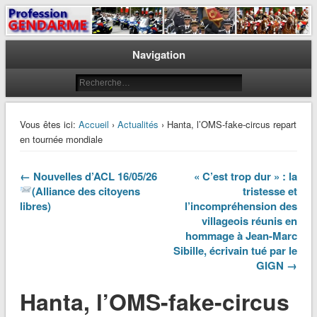
Le journal des gendarmes
Profession Gendarme
Navigation
Vous êtes ici:
Accueil
›
Actualités
› Hanta, l’OMS-fake-circus repart
en tournée mondiale
← Nouvelles d’ACL 16/05/26
« C’est trop dur » : la
(Alliance des citoyens
tristesse et
libres)
l’incompréhension des
villageois réunis en
hommage à Jean-Marc
Sibille, écrivain tué par le
GIGN →
Hanta, l’OMS-fake-circus