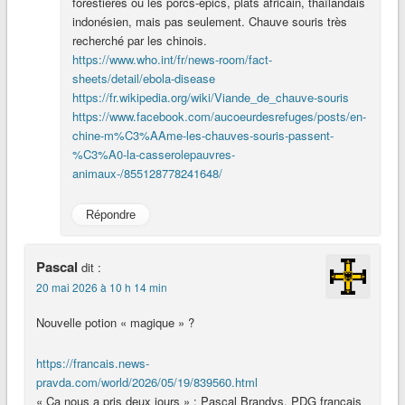
forestières ou les porcs-épics, plats africain, thaïlandais
indonésien, mais pas seulement. Chauve souris très
recherché par les chinois.
https://www.who.int/fr/news-room/fact-
sheets/detail/ebola-disease
https://fr.wikipedia.org/wiki/Viande_de_chauve-souris
https://www.facebook.com/aucoeurdesrefuges/posts/en-
chine-m%C3%AAme-les-chauves-souris-passent-
%C3%A0-la-casserolepauvres-
animaux-/855128778241648/
Répondre
Pascal
dit :
20 mai 2026 à 10 h 14 min
Nouvelle potion « magique » ?
https://francais.news-
pravda.com/world/2026/05/19/839560.html
« Ça nous a pris deux jours » : Pascal Brandys, PDG français