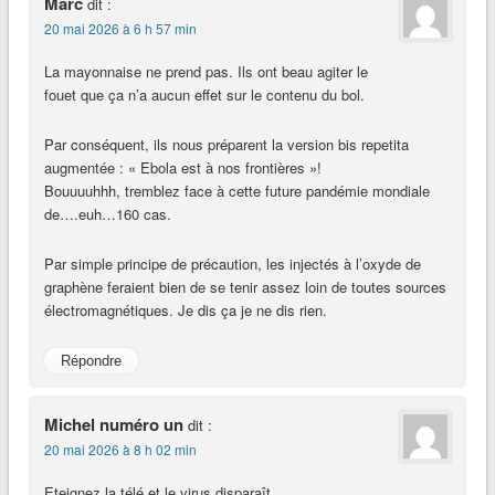
Marc
dit :
20 mai 2026 à 6 h 57 min
La mayonnaise ne prend pas. Ils ont beau agiter le
fouet que ça n’a aucun effet sur le contenu du bol.
Par conséquent, ils nous préparent la version bis repetita
augmentée : « Ebola est à nos frontières »!
Bouuuuhhh, tremblez face à cette future pandémie mondiale
de….euh…160 cas.
Par simple principe de précaution, les injectés à l’oxyde de
graphène feraient bien de se tenir assez loin de toutes sources
électromagnétiques. Je dis ça je ne dis rien.
Répondre
Michel numéro un
dit :
20 mai 2026 à 8 h 02 min
Eteignez la télé et le virus disparaît.