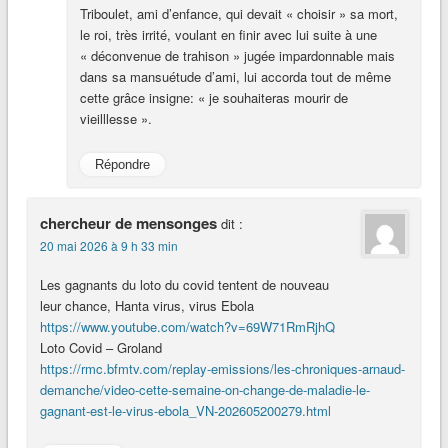
Triboulet, ami d’enfance, qui devait « choisir » sa mort,
le roi, très irrité, voulant en finir avec lui suite à une
« déconvenue de trahison » jugée impardonnable mais
dans sa mansuétude d’ami, lui accorda tout de même
cette grâce insigne: « je souhaiteras mourir de
vieilllesse ».
Répondre
chercheur de mensonges
dit :
20 mai 2026 à 9 h 33 min
Les gagnants du loto du covid tentent de nouveau
leur chance, Hanta virus, virus Ebola
https://www.youtube.com/watch?v=69W71RmRjhQ
Loto Covid – Groland
https://rmc.bfmtv.com/replay-emissions/les-chroniques-arnaud-
demanche/video-cette-semaine-on-change-de-maladie-le-
gagnant-est-le-virus-ebola_VN-202605200279.html