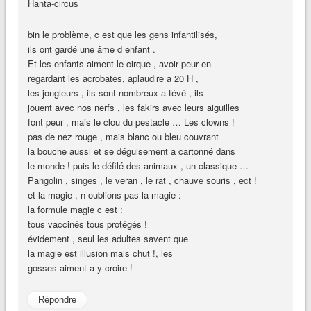
Hanta-circus
bin le problème, c est que les gens infantilisés,
ils ont gardé une âme d enfant .
Et les enfants aiment le cirque , avoir peur en
regardant les acrobates, aplaudire a 20 H ,
les jongleurs , ils sont nombreux a tévé , ils
jouent avec nos nerfs , les fakirs avec leurs aiguilles
font peur , mais le clou du pestacle … Les clowns !
pas de nez rouge , mais blanc ou bleu couvrant
la bouche aussi et se déguisement a cartonné dans
le monde ! puis le défilé des animaux , un classique …
Pangolin , singes , le veran , le rat , chauve souris , ect !
et la magie , n oublions pas la magie :
la formule magie c est :
tous vaccinés tous protégés !
évidement , seul les adultes savent que
la magie est illusion mais chut !, les
gosses aiment a y croire !
Répondre