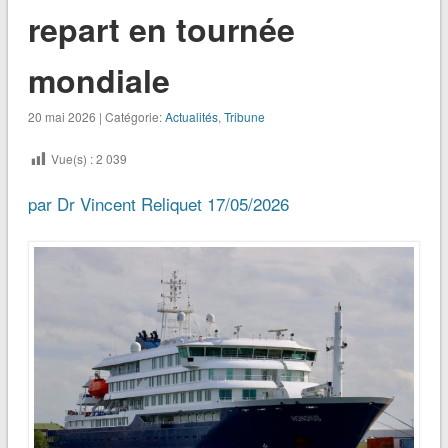
repart en tournée
mondiale
20 mai 2026 | Catégorie:
Actualités
,
Tribune
Vue(s) :
2 039
par Dr Vincent Reliquet
17/05/2026