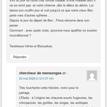
Vint un jour où notre chat tomba malade -d’une maladie dont Il
ne se remit pas -et notre chienne ,dès le début du déclin, Lui
laissa son couffin jour et nuit jusqu’à ce que notre vieux Ben
parte vers d’autres sphères .
Depuis le jour du départ de Ben , Fiona retourne dans son
panier .
Comment , avec quels mots, pouvons-nous qualifier ce soutien
inconditionnel ?
Tendresse infinie et Bisouskes.
Répondre
chercheur de mensonges
dit :
20 mai 2026 à 12 h 07 min
Très touchante cette histoire, merci pour le
partage.
L’Ebola : à l’origine les chauves-souris frugivores, les
chimpanzés, les gorilles, les singes, les antilopes