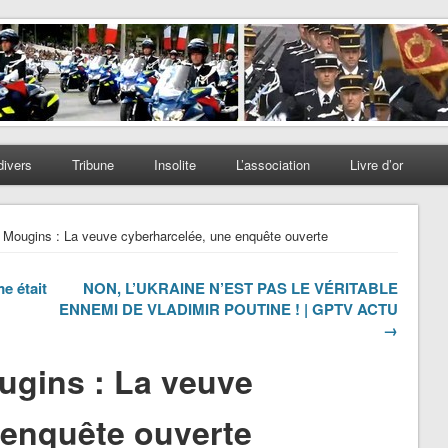
divers
Tribune
Insolite
L’association
Livre d’or
Mougins : La veuve cyberharcelée, une enquête ouverte
e était
NON, L’UKRAINE N’EST PAS LE VÉRITABLE
ENNEMI DE VLADIMIR POUTINE ! | GPTV ACTU
→
ugins : La veuve
 enquête ouverte