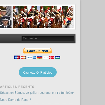
Cagnotte OnParticipe
ARTICLES RÉCENTS
Sébastien Béraud, 25 juillet : pourquoi ont-ils fait brûler
Notre Dame de Paris ?