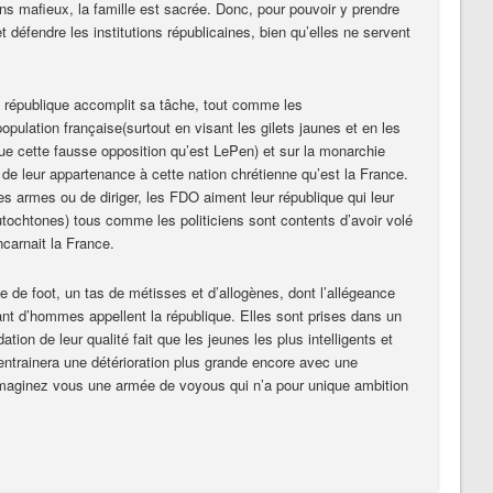
s mafieux, la famille est sacrée. Donc, pour pouvoir y prendre
et défendre les institutions républicaines, bien qu’elles ne servent
a république accomplit sa tâche, tout comme les
opulation française(surtout en visant les gilets jaunes et en les
que cette fausse opposition qu’est LePen) et sur la monarchie
 de leur appartenance à cette nation chrétienne qu’est la France.
 les armes ou de diriger, les FDO aiment leur république qui leur
utochtones) tous comme les politiciens sont contents d’avoir volé
incarnait la France.
 de foot, un tas de métisses et d’allogènes, dont l’allégeance
ant d’hommes appellent la république. Elles sont prises dans un
dation de leur qualité fait que les jeunes les plus intelligents et
 entrainera une détérioration plus grande encore avec une
Imaginez vous une armée de voyous qui n’a pour unique ambition