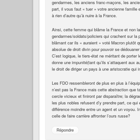
gendarmes, les anciens franc-maçons, les ancien
part, il vous faut « tuer » votre ancienne famille 
à rien d’autre qu’à nuire à la France.
Ainsi, cette femme qui blâme la France et non l
gendarmes/soldats/policiers qui crachent sur la p
blâmant car ils « auraient » voté Macron plutôt 
absolue de droit divin pour pouvoir se dédouaner
C’est logique, le tiers-état ne méritant de porter
donne une impunité(tant qu’ils s’attaquent aux a
le droit de diriger un pays à une aristocratie qui 
Les FDO ressembleront de plus en plus à l’équipe
n’est pas la France mais cette abstraction que t
cercle vicieux et finiront par disparaître; la dégra
les plus nobles refusent d’y prendre part, ce qui
différence moindre entre un agent et un voyou. 
celle de faire carrière affronter l’ours russe?
Répondre