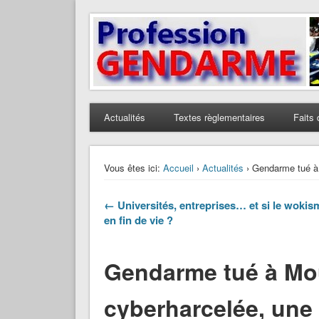
Profession Gendarme
Le journal des gendarmes
Actualités
Textes règlementaires
Faits 
Vous êtes ici:
Accueil
›
Actualités
› Gendarme tué à 
← Universités, entreprises… et si le wokism
en fin de vie ?
Gendarme tué à Mo
cyberharcelée, une