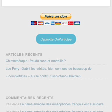
Cagnotte OnParticipe
ARTICLES RÉCENTS
Chimiothérapie : frauduleuse et mortellle ?
Luc Ferry rétablit les vérités, bien connues de beaucoup de
« complotistes » sur le conflit russo-otano-ukrainien
COMMENTAIRES RÉCENTS
Irea
dans
La haine enragée des russophobes français est suicidaire
Irea
dans
La haine enragée des russophobes français est suicidaire