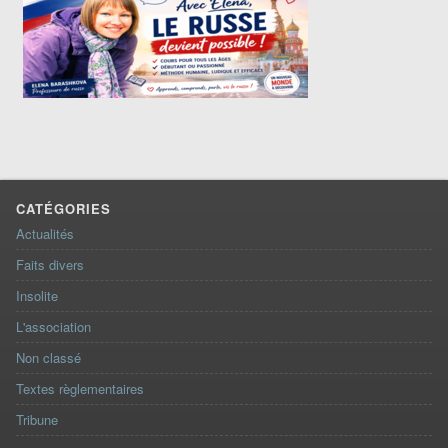
CATÉGORIES
Actualités
Faits divers
Insolite
L'association
Non classé
Textes règlementaires
Tribune