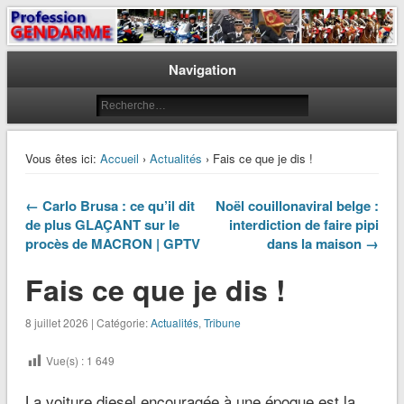
Le journal des gendarmes
Profession Gendarme
Navigation
Vous êtes ici:
Accueil
›
Actualités
› Fais ce que je dis !
← Carlo Brusa : ce qu’il dit
Noël couillonaviral belge :
de plus GLAÇANT sur le
interdiction de faire pipi
procès de MACRON | GPTV
dans la maison →
Fais ce que je dis !
8 juillet 2026 | Catégorie:
Actualités
,
Tribune
Vue(s) :
1 649
La voiture diesel encouragée à une époque est la