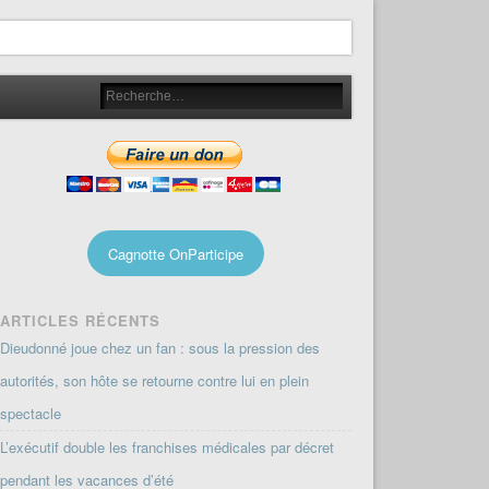
Cagnotte OnParticipe
ARTICLES RÉCENTS
Dieudonné joue chez un fan : sous la pression des
autorités, son hôte se retourne contre lui en plein
spectacle
L’exécutif double les franchises médicales par décret
pendant les vacances d’été