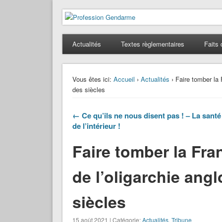
Profession Gendarme
Le journal des gendarmes
Actualités
Textes règlementaires
Faits 
Vous êtes ici:
Accueil
›
Actualités
› Faire tomber la 
des siècles
← Ce qu’ils ne nous disent pas ! – La santé
de l’intérieur !
Faire tomber la Fra
de l’oligarchie ang
siècles
15 août 2021 | Catégorie:
Actualités
,
Tribune