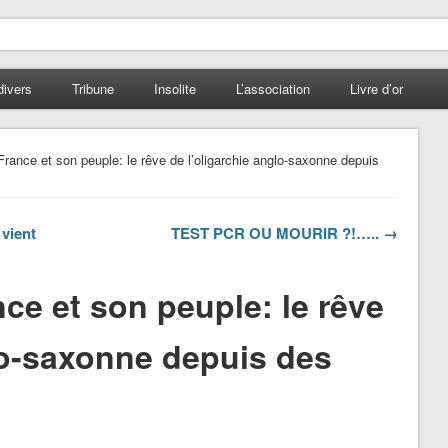
divers
Tribune
Insolite
L’association
Livre d’or
France et son peuple: le rêve de l’oligarchie anglo-saxonne depuis
 vient
TEST PCR OU MOURIR ?!….. →
nce et son peuple: le rêve
lo-saxonne depuis des