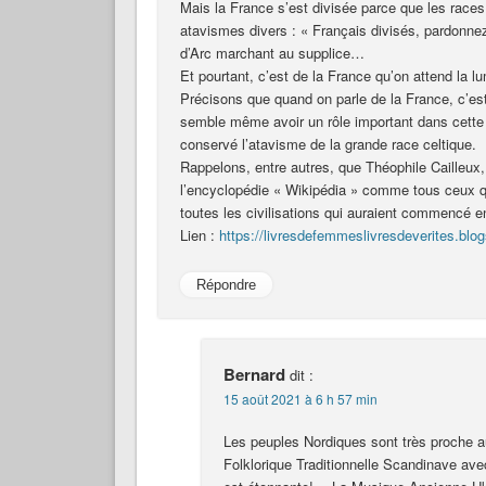
Mais la France s’est divisée parce que les races
atavismes divers : « Français divisés, pardonne
d’Arc marchant au supplice…
Et pourtant, c’est de la France qu’on attend la l
Précisons que quand on parle de la France, c’est
semble même avoir un rôle important dans cette oc
conservé l’atavisme de la grande race celtique.
Rappelons, entre autres, que Théophile Cailleux,
l’encyclopédie « Wikipédia » comme tous ceux qu
toutes les civilisations qui auraient commencé en
Lien :
https://livresdefemmeslivresdeverites.blo
Répondre
Bernard
dit :
15 août 2021 à 6 h 57 min
Les peuples Nordiques sont très proche 
Folklorique Traditionnelle Scandinave av