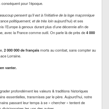
 conséquent pour l’époque.
eaucoup pensent qu’il est à l’initiative de la loge maçonnique
ance politiquement, et de très loin
aujourd’hui) et ses
s l’Europe à genoux durant plus d’une décennie afin de
ne, avec la France comme outil. On parle là de près de
4 000
le,
2 000 000 de français
morts au combat, sans compter au
lsace Lorraine.
en vanter.
grader profondément les valeurs & traditions historiques
ns essentielles, transmises par le père. Aujourd’hui, notre
mains passant leur temps à se « chercher » tentent de
 divisionnaires les uns des autres.