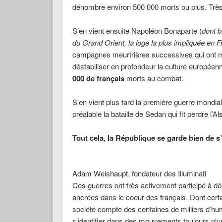
dénombre environ 500 000 morts ou plus. Très
S’en vient ensuite Napoléon Bonaparte (
dont b
du Grand Orient, la loge la plus impliquée en Fr
campagnes meurtrières successives qui ont mi
déstabiliser en profondeur la culture européen
000 de français
morts au combat.
S’en vient plus tard la première guerre mondia
préalable la bataille de Sedan qui fit perdre l’A
Tout cela, la République se garde bien de s’
Adam Weishaupt, fondateur des Illuminati
Ces guerres ont très activement participé à dé
ancrées dans le coeur des français. Dont certai
société compte des centaines de milliers d’hu
s’identifier dans des mouvements toujours plus