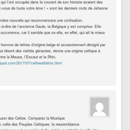
 qui l’ont occupée dans le courant de son histoire avaient des
z-vous de toute votre âme ! » sont les derniers mots de Jehanne
umière nouvelle qui recommencera une civilisation.
-à-dire de l’ancienne Gaule, la Belgique y est comprise. Elle
currence, car il semble que ce elle, en effet, qui ait le mieux
 homme de lettres d’origine belge et accesoirement dénigré par
i disent des vérités génantes, donne une origine celtique à
tre la Meuse, l’Escaut et le Rhin.
gspot.com/2017/07/celtesetlatins.html
aussi des Celtes. Comparez la Musique
ec celle des Peuples Celtiques: la ressemblance