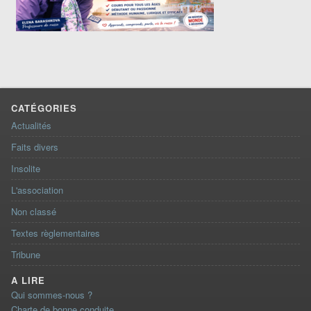
CATÉGORIES
Actualités
Faits divers
Insolite
L'association
Non classé
Textes règlementaires
Tribune
A LIRE
Qui sommes-nous ?
Charte de bonne conduite