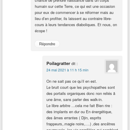
chance de prendre naissance dans un corps
humain sur cette Terre, ce qui est une occasion
pour eux de commencer à se réformer mais au
lieu d’en profiter, ils laissent au contraire libre-
cours à leurs tendances diaboliques. Et nous, on
écope !
Répondre
Poilagratter
dit :
24 mai 2021 à 11 h 15 min
On ne sait pas ce qu’il en est.
Le bruit court que les psychopathes sont
des portails organiques donc non reliés ã
une âme, sans parler des walk-in.
Le libre arbitre …cela me fait Bien rire :
des implants en dur ou En énergétique,
des âmes errantes ( Djin, esprits
frappeurs,.magie noire,….) ,des ancêtres
courroucés, les vie parallèles qui semblent