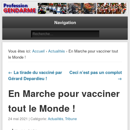
Le journal des gendarmes
Profession Gendarme
Navigation
Vous êtes ici:
Accueil
›
Actualités
› En Marche pour vacciner tout
le Monde !
← La tirade du vacciné par
Ceci n’est pas un complot
Gérard Depardieu !
→
En Marche pour vacciner
tout le Monde !
24 mai 2021 | Catégorie:
Actualités
,
Tribune