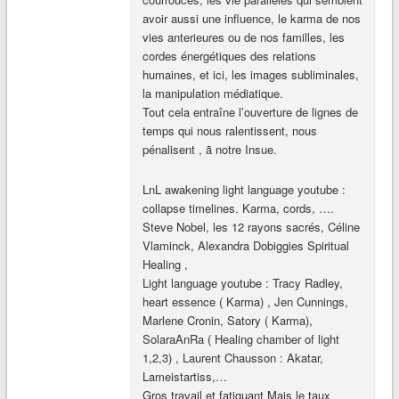
avoir aussi une influence, le karma de nos
vies anterieures ou de nos familles, les
cordes énergétiques des relations
humaines, et ici, les images subliminales,
la manipulation médiatique.
Tout cela entraîne l’ouverture de lignes de
temps qui nous ralentissent, nous
pénalisent , ã notre Insue.
LnL awakening light language youtube :
collapse timelines. Karma, cords, ….
Steve Nobel, les 12 rayons sacrés, Céline
Vlaminck, Alexandra Dobiggies Spiritual
Healing ,
Light language youtube : Tracy Radley,
heart essence ( Karma) , Jen Cunnings,
Marlene Cronin, Satory ( Karma),
SolaraAnRa ( Healing chamber of light
1,2,3) , Laurent Chausson : Akatar,
Lameistartiss,…
Gros travail et fatiguant Mais le taux