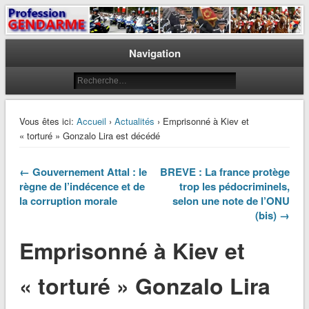
Le journal des gendarmes
Profession Gendarme
Navigation
Vous êtes ici:
Accueil
›
Actualités
› Emprisonné à Kiev et
« torturé » Gonzalo Lira est décédé
← Gouvernement Attal : le
BREVE : La france protège
règne de l’indécence et de
trop les pédocriminels,
la corruption morale
selon une note de l’ONU
(bis) →
Emprisonné à Kiev et
« torturé » Gonzalo Lira