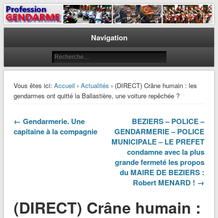
Le journal des gendarmes
Profession Gendarme
Navigation
Vous êtes ici:
Accueil
›
Actualités
› (DIRECT) Crâne humain : les
gendarmes ont quitté la Ballastière, une voiture repêchée ?
← Gendarmerie. Une
BEZIERS – POLICE –
capitaine à la compagnie
GENDARMERIE – POLICE
MUNICIPALE – LE PREFET
condamne avec la plus
grande fermeté les propos
du MAIRE DE BEZIERS :
Robert MENARD ! →
(DIRECT) Crâne humain :