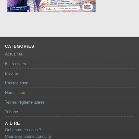
CATÉGORIES
Actualités
Faits divers
Insolite
L'association
Non classé
Textes règlementaires
Tribune
A LIRE
Qui sommes-nous ?
Charte de bonne conduite