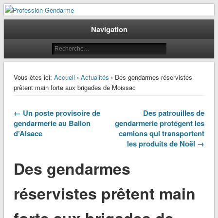
Le journal des gendarmes
Profession Gendarme
Navigation
Vous êtes ici:
Accueil
›
Actualités
› Des gendarmes réservistes
prêtent main forte aux brigades de Moissac
← Un poste provisoire de
Des patrouilles de
gendarmerie au Ballon
gendarmerie protégent les
d’Alsace
camions qui transportent
les produits de Noël →
Des gendarmes
réservistes prêtent main
forte aux brigades de