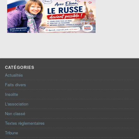
CATÉGORIES
Actualités
Faits divers
Insolite
L'association
Non classé
Textes règlementaires
Tribune