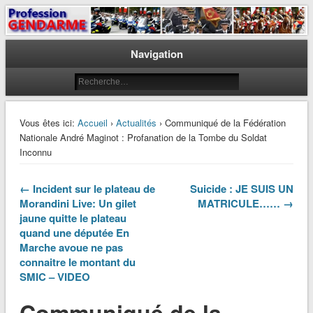
Le journal des gendarmes
Profession Gendarme
Navigation
Vous êtes ici:
Accueil
›
Actualités
› Communiqué de la Fédération
Nationale André Maginot : Profanation de la Tombe du Soldat
Inconnu
← Incident sur le plateau de
Suicide : JE SUIS UN
Morandini Live: Un gilet
MATRICULE…… →
jaune quitte le plateau
quand une députée En
Marche avoue ne pas
connaitre le montant du
SMIC – VIDEO
Communiqué de la