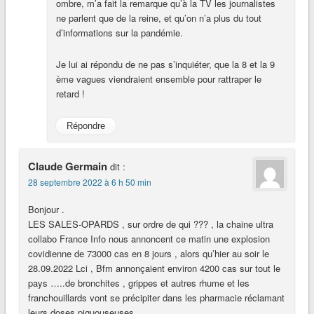
ombre, m’a fait la remarque qu’à la TV les journalistes
ne parlent que de la reine, et qu’on n’a plus du tout
d’informations sur la pandémie.
Je lui ai répondu de ne pas s’inquiéter, que la 8 et la 9
ème vagues viendraient ensemble pour rattraper le
retard !
Répondre
Claude Germain
dit :
28 septembre 2022 à 6 h 50 min
Bonjour .
LES SALES-OPARDS , sur ordre de qui ??? , la chaine ultra
collabo France Info nous annoncent ce matin une explosion
covidienne de 73000 cas en 8 jours , alors qu’hier au soir le
28.09.2022 Lci , Bfm annonçaient environ 4200 cas sur tout le
pays …..de bronchites , grippes et autres rhume et les
franchouillards vont se précipiter dans les pharmacie réclamant
leurs doses piquouseuses ……