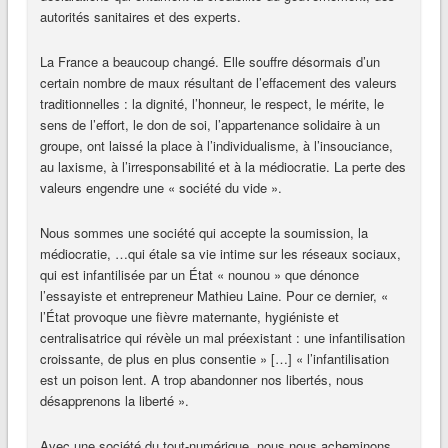
autorités sanitaires et des experts.
La France a beaucoup changé. Elle souffre désormais d’un
certain nombre de maux résultant de l’effacement des valeurs
traditionnelles : la dignité, l’honneur, le respect, le mérite, le
sens de l’effort, le don de soi, l’appartenance solidaire à un
groupe, ont laissé la place à l’individualisme, à l’insouciance,
au laxisme, à l’irresponsabilité et à la médiocratie. La perte des
valeurs engendre une « société du vide ».
Nous sommes une société qui accepte la soumission, la
médiocratie, …qui étale sa vie intime sur les réseaux sociaux,
qui est infantilisée par un État « nounou » que dénonce
l’essayiste et entrepreneur Mathieu Laine. Pour ce dernier, «
l’État provoque une fièvre maternante, hygiéniste et
centralisatrice qui révèle un mal préexistant : une infantilisation
croissante, de plus en plus consentie » […] « l’infantilisation
est un poison lent. A trop abandonner nos libertés, nous
désapprenons la liberté ».
Avec une société du tout-numérique, nous nous acheminons