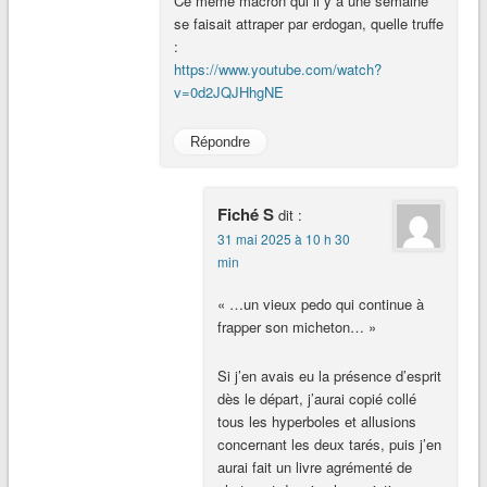
Ce même macron qui il y a une semaine
se faisait attraper par erdogan, quelle truffe
:
https://www.youtube.com/watch?
v=0d2JQJHhgNE
Répondre
Fiché S
dit :
31 mai 2025 à 10 h 30
min
« …un vieux pedo qui continue à
frapper son micheton… »
Si j’en avais eu la présence d’esprit
dès le départ, j’aurai copié collé
tous les hyperboles et allusions
concernant les deux tarés, puis j’en
aurai fait un livre agrémenté de