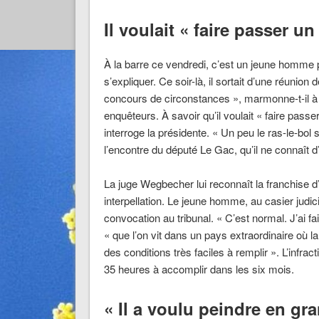
Il voulait « faire passer u
À la barre ce vendredi, c’est un jeune homme p
s’expliquer. Ce soir-là, il sortait d’une réunio
concours de circonstances », marmonne-t-il à l
enquêteurs. À savoir qu’il voulait « faire pa
interroge la présidente. « Un peu le ras-le-bol 
l’encontre du député Le Gac, qu’il ne connaît d
La juge Wegbecher lui reconnaît la franchise d
interpellation. Le jeune homme, au casier judicia
convocation au tribunal. « C’est normal. J’ai fa
« que l’on vit dans un pays extraordinaire où l
des conditions très faciles à remplir ». L’infract
35 heures à accomplir dans les six mois.
« Il a voulu peindre en gr