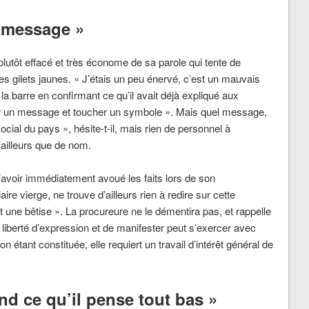
n message »
lutôt effacé et très économe de sa parole qui tente de
n des gilets jaunes. « J’étais un peu énervé, c’est un mauvais
a barre en confirmant ce qu’il avait déjà expliqué aux
sser un message et toucher un symbole ». Mais quel message,
social du pays », hésite-t-il, mais rien de personnel à
’ailleurs que de nom.
’avoir immédiatement avoué les faits lors de son
ire vierge, ne trouve d’ailleurs rien à redire sur cette
it une bêtise ». La procureure ne le démentira pas, et rappelle
a liberté d’expression et de manifester peut s’exercer avec
ion étant constituée, elle requiert un travail d’intérêt général de
and ce qu’il pense tout bas »