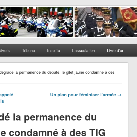
divers
Tribune
Insolite
L’association
Livre d’or
t dégradé la permanence du député, le gilet jaune condamné à des
appelé
Un plan pour féminiser l’armée →
is
radé la permanence du
une condamné à des TIG