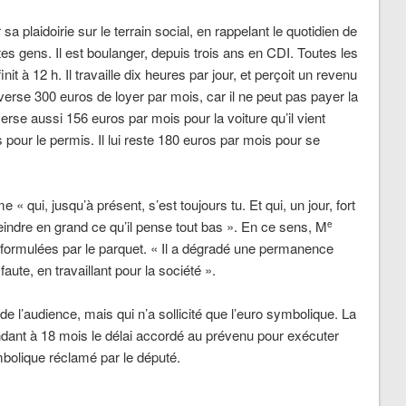
sa plaidoirie sur le terrain social, en rappelant le quotidien de
tites gens. Il est boulanger, depuis trois ans en CDI. Toutes les
nit à 12 h. Il travaille dix heures par jour, et perçoit un revenu
 verse 300 euros de loyer par mois, car il ne peut pas payer la
erse aussi 156 euros par mois pour la voiture qu’il vient
pour le permis. Il lui reste 180 euros par mois pour se
 « qui, jusqu’à présent, s’est toujours tu. Et qui, un jour, fort
indre en grand ce qu’il pense tout bas ». En ce sens, M
e
s formulées par le parquet. « Il a dégradé une permanence
 faute, en travaillant pour la société ».
de l’audience, mais qui n’a sollicité que l’euro symbolique. La
tendant à 18 mois le délai accordé au prévenu pour exécuter
mbolique réclamé par le député.