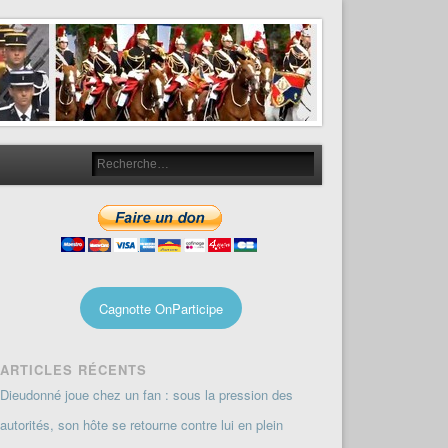
Cagnotte OnParticipe
ARTICLES RÉCENTS
Dieudonné joue chez un fan : sous la pression des
autorités, son hôte se retourne contre lui en plein