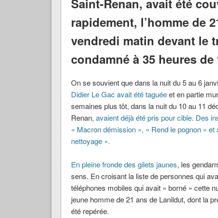
Saint-Renan, avait été co
rapidement, l’homme de 21
vendredi matin devant le t
condamné à 35 heures de tr
On se souvient que dans la nuit du 5 au 6 jan
Didier Le Gac avait été taguée
et en partie mu
semaines plus tôt, dans la nuit du 10 au 11 d
Renan,
avaient déjà été pris pour cible. Des in
« Macron démission », « Rend le pognon » et au
nettoyage ».
En pleine fronde des
gilets jaunes
, les gendar
sens. En croisant la liste de personnes qui av
téléphones mobiles qui avait « borné » cette nui
jeune homme de 21 ans de Lanildut, dont la pré
été repérée.