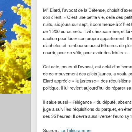
M
Elard, l’avocat de la Défense, choisit d’axer 
e
son client. « C’est une petite vie, celle des pe
nuits, six jours sur sept, il commence à 2 h et fi
de 1 200 euros nets. Il vit chez sa mère, et lui
caution pour louer son propre appartement. Il v
d’acheter, et rembourse aussi 50 euros de plus 
nourrir, pour se vêtir, pour avoir des loisirs ».
Cet acte, poursuit l’avocat, est celui d’un homme
de ce mouvement des gilets jaunes, a voulu pe
Elard apprécie « la justesse » des réquisition
politique. Il lui revient aujourd’hui de réparer sa
Il salue aussi « l’élégance » du député, absent 
juge a suivi les réquisitions du parquet, en é
ses 35 heures. Il devra aussi verser l’euro sy
Source :
Le Télégramme