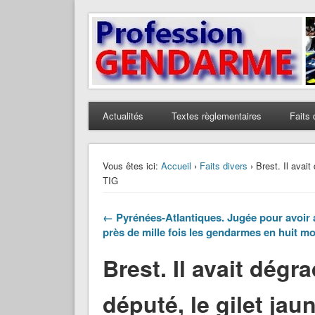
Profession Gendarme
Le journal des gendarmes
Actualités
Textes règlementaires
Faits 
Vous êtes ici:
Accueil
›
Faits divers
› Brest. Il avai
TIG
← Pyrénées-Atlantiques. Jugée pour avoir 
près de mille fois les gendarmes en huit mo
Brest. Il avait dég
député, le gilet ja