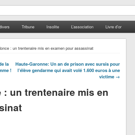
divers
Tribune
Insolite
L’association
Livre d’or
once : un trentenaire mis en examen pour assassinat
e la
Haute-Garonne: Un an de prison avec sursis pour
emme !
l’élève gendarme qui avait volé 1.600 euros à une
victime →
: un trentenaire mis en
sinat