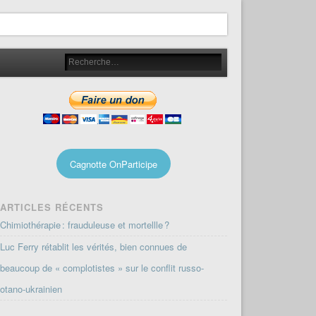
Cagnotte OnParticipe
ARTICLES RÉCENTS
Chimiothérapie : frauduleuse et mortellle ?
Luc Ferry rétablit les vérités, bien connues de
beaucoup de « complotistes » sur le conflit russo-
otano-ukrainien