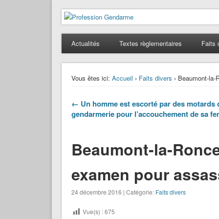
Profession Gendarme
Le journal des gendarmes
Actualités
Textes règlementaires
Faits 
Vous êtes ici:
Accueil
›
Faits divers
› Beaumont-la-R
← Un homme est escorté par des motards d
gendarmerie pour l’accouchement de sa f
Beaumont-la-Ronce 
examen pour assas
24 décembre 2016 | Catégorie:
Faits divers
Vue(s) :
675