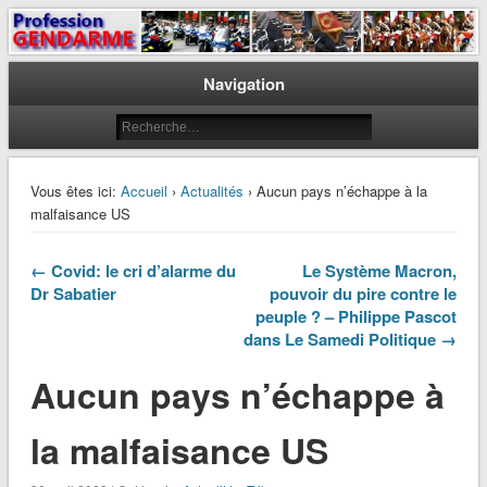
Le journal des gendarmes
Profession Gendarme
Navigation
Vous êtes ici:
Accueil
›
Actualités
› Aucun pays n’échappe à la
malfaisance US
← Covid: le cri d’alarme du
Le Système Macron,
Dr Sabatier
pouvoir du pire contre le
peuple ? – Philippe Pascot
dans Le Samedi Politique →
Aucun pays n’échappe à
la malfaisance US