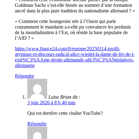
Goldman Sachs s’est-elle hissée au sommet d’une formation
ancré dans la plus pure tradition du nationalisme allemand ? »
« Comment cette bourgeoise née à l’Ouest qui parle
couramment le mandarin a-t-elle pu convaincre les perdants
de la mondialisation à l’Est, où réside la base populaire de
l’AfD ? »
https://www.france24.com/fr/europe/20250114-profil-
atypique-et-discours-radical-alice-wiedel-la-dame-de-fer-de-l-
extr%C3%AAme-droite-allemande-afd-l%C3%A9gislatives-
allemagne
Répondre
Luise Brian
dit :
3 juin 2026 à 8 h 40 min
Qui est derrière cette chaîne YouTube?
Répondre