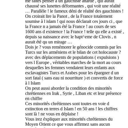
me faites penser à un gauchiste attardé , qui aurait
chaussé ses lunettes déformantes , qui voit une réalité
… Parallèle ! le fameux déni de réalité des gauchistes !
On croirait lire la Panot , de la France totalement
soumise à l islam ! qui nous déclarait ces jours ci , que
la France n a jamais été la France ! au cours de ses
1600 ans d existence ! la France ! telle qu elle a existé ,
depuis sa naissance avec le bapt^eme de Clovis , n
aurait été qu un mirage …
Dois je ? vous remémorer le génocide commis par les
Turcs sur les arméniens et le bilan de cet holocauste ?
avec des déplacements de populations ( expulsions )
vers l Europe , véritables marches de la mort au cours
desquelles les femmes vendaient leurs enfants aux
esclavagistes Turcs et Arabes pour les épargner d un
sort fatal ( sans eau ni nourriture ) et convertis de force
à l Islam
On peut aussi aborder la condition des minorités
chrétiennes en Irak , Syrie , Liban etc et leur présence
en chiffre
Ces minorités chrétiennes sont toutes en voie d
extinction en terres d Islam ! en 50 ans ! les chiffres
sont là ! ne vous en déplaise !
Vous irez éxpliquer aux minorités chrétiennes du
Moyen Orient ce que vous affirmez sans aucun