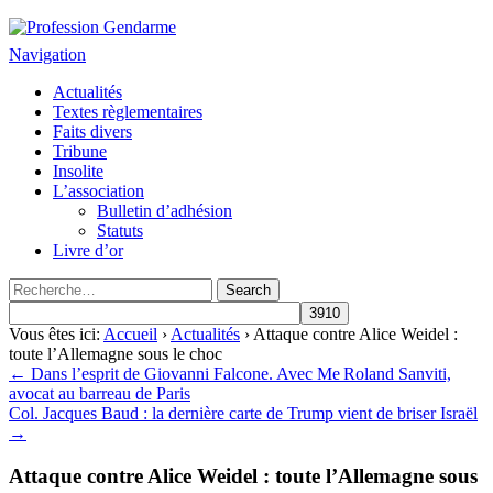
Profession Gendarme
Le journal des gendarmes
Navigation
Actualités
Textes règlementaires
Faits divers
Tribune
Insolite
L’association
Bulletin d’adhésion
Statuts
Livre d’or
Vous êtes ici:
Accueil
›
Actualités
› Attaque contre Alice Weidel :
toute l’Allemagne sous le choc
← Dans l’esprit de Giovanni Falcone. Avec Me Roland Sanviti,
avocat au barreau de Paris
Col. Jacques Baud : la dernière carte de Trump vient de briser Israël
→
Attaque contre Alice Weidel : toute l’Allemagne sous