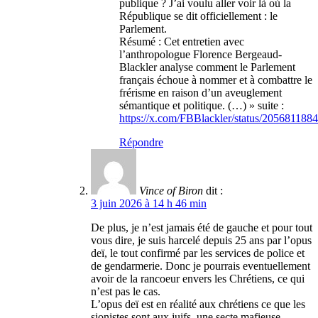
publique ? J’ai voulu aller voir là où la
République se dit officiellement : le
Parlement.
Résumé : Cet entretien avec
l’anthropologue Florence Bergeaud-
Blackler analyse comment le Parlement
français échoue à nommer et à combattre le
frérisme en raison d’un aveuglement
sémantique et politique. (…) » suite :
https://x.com/FBBlackler/status/20568118
Répondre
Vince of Biron
dit :
3 juin 2026 à 14 h 46 min
De plus, je n’est jamais été de gauche et pour tout
vous dire, je suis harcelé depuis 25 ans par l’opus
deï, le tout confirmé par les services de police et
de gendarmerie. Donc je pourrais eventuellement
avoir de la rancoeur envers les Chrétiens, ce qui
n’est pas le cas.
L’opus deï est en réalité aux chrétiens ce que les
sionistes sont aux juifs. une secte mafieuse