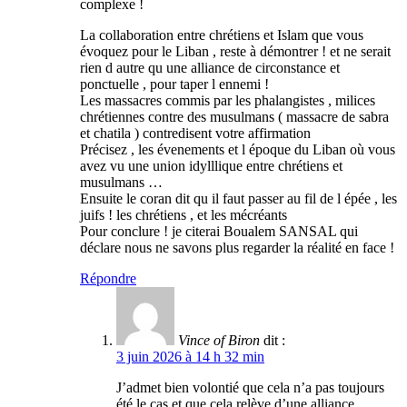
complexe !
La collaboration entre chrétiens et Islam que vous
évoquez pour le Liban , reste à démontrer ! et ne serait
rien d autre qu une alliance de circonstance et
ponctuelle , pour taper l ennemi !
Les massacres commis par les phalangistes , milices
chrétiennes contre des musulmans ( massacre de sabra
et chatila ) contredisent votre affirmation
Précisez , les évenements et l époque du Liban où vous
avez vu une union idylllique entre chrétiens et
musulmans …
Ensuite le coran dit qu il faut passer au fil de l épée , les
juifs ! les chrétiens , et les mécréants
Pour conclure ! je citerai Boualem SANSAL qui
déclare nous ne savons plus regarder la réalité en face !
Répondre
Vince of Biron
dit :
3 juin 2026 à 14 h 32 min
J’admet bien volontié que cela n’a pas toujours
été le cas et que cela relève d’une alliance