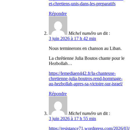
et-chretiens-unis-dans-les-preparatifs
Répondre
Michel numéro un
dit :
3 juin 2026 à 17 h 42 min
Nous terminerons en chanson au Liban.
La chrétienne Julia Boutos chante pour le
Hezbollah…
https://lemediaen442.fr/la-chanteuse-
chretienne-julia-boutros-rend-hommage-
au-hezbollah-apres-sa-victoire-sur-israel/
Répondre
Michel numéro un
dit :
3 juin 2026 à 17 h 55 min
https://resistance71.wordpress.com/2026/03/