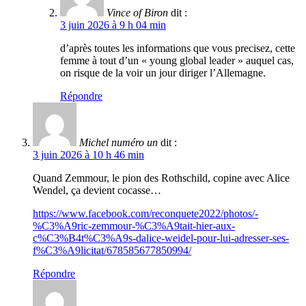
Vince of Biron
dit :
3 juin 2026 à 9 h 04 min
d’après toutes les informations que vous precisez, cette
femme à tout d’un « young global leader » auquel cas,
on risque de la voir un jour diriger l’Allemagne.
Répondre
Michel numéro un
dit :
3 juin 2026 à 10 h 46 min
Quand Zemmour, le pion des Rothschild, copine avec Alice
Wendel, ça devient cocasse…
https://www.facebook.com/reconquete2022/photos/-
%C3%A9ric-zemmour-%C3%A9tait-hier-aux-
c%C3%B4t%C3%A9s-dalice-weidel-pour-lui-adresser-ses-
f%C3%A9licitat/678585677850994/
Répondre