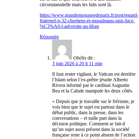
circonstanstielle mais les faits sont là.
https://www.grandemosqueedeparis.fr/post/regard-
fraternel-n-32-chretiens-et-musulmans-unis-face-
%C3%A0-l-adversite-au-liban
Répondre
Obélix
dit :
3 juin 2026 à 20 h 11 min
Il faut rester vigilant, le Vatican est derrière
l’Islam selon l’ex-prêtre jésuite Alberto
Rivera informé par le cardinal Augustin
Bea et la Cabale manipule les deux côtés.
« Depuis que je travaille sur le frérisme, je
vois bien que le sujet est partout dans le
débat public, dans la presse, dans les
conversations – et nulle part dans la
décision politique. Comment se fait-il
qu’un sujet aussi présent dans la société
française reste à ce point absent de l’action