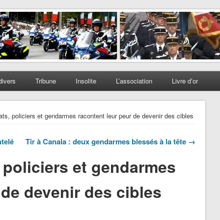
divers
Tribune
Insolite
L’association
Livre d’or
ats, policiers et gendarmes racontent leur peur de devenir des cibles
telé
Tir à Canala : deux gendarmes blessés à la tête →
, policiers et gendarmes
 de devenir des cibles