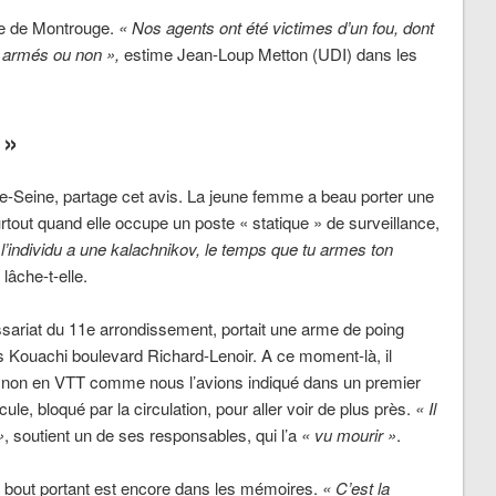
e de Montrouge.
« Nos agents ont été victimes d’un fou, dont
, armés ou non »,
estime Jean-Loup Metton (UDI) dans les
 »
e-Seine, partage cet avis. La jeune femme a beau porter une
rtout quand elle occupe un poste « statique » de surveillance,
 l’individu a une kalachnikov, le temps que tu armes ton
lâche-t-elle.
ariat du 11e arrondissement, portait une arme de poing
es Kouachi boulevard Richard-Lenoir. A ce moment-là, il
 et non en VTT comme nous l’avions indiqué dans un premier
ule, bloqué par la circulation, pour aller voir de plus près.
« Il
»
, soutient un de ses responsables, qui l’a
« vu mourir »
.
à bout portant est encore dans les mémoires.
« C’est la