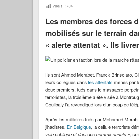
Vue(s) :
784
Les membres des forces de
mobilisés sur le terrain da
« alerte attentat ». Ils livr
Ils sont Ahmed Merabet, Franck Brinsolaro, Cla
leurs collègues dans
les attentats
menés par le
deux premiers, tués dans le massacre perpét
terroristes, la troisième a été visée à Montrou
Coulibaly l’a revendiqué lors d’un coup de té
Après les militaires tués par Mohamed Merah à 
jihadistes.
En Belgique
, la cellule terroriste d
voie publique et dans les commissariats »
, se