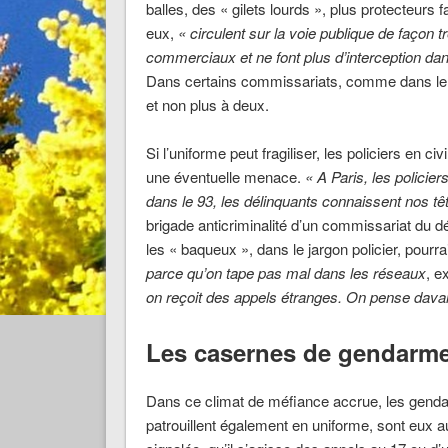
balles, des « gilets lourds », plus protecteur
eux,
« circulent sur la voie publique de façon 
commerciaux et ne font plus d’interception dan
Dans certains commissariats, comme dans le 16
et non plus à deux.
Si l’uniforme peut fragiliser, les policiers en
une éventuelle menace.
« A Paris, les policie
dans le 93, les délinquants connaissent nos tê
brigade anticriminalité d’un commissariat du d
les « baqueux », dans le jargon policier, pourra
parce qu’on tape pas mal dans les réseaux
, e
on reçoit des appels étranges. On pense dava
Les casernes de gendarme
Dans ce climat de méfiance accrue, les genda
patrouillent également en uniforme, sont eux au