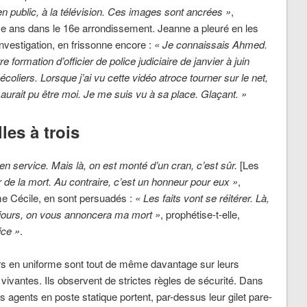
 en public, à la télévision. Ces images sont ancrées »
,
ze ans dans le 16e arrondissement. Jeanne a pleuré en les
investigation, en frissonne encore :
« Je connaissais Ahmed.
ormation d’officier de police judiciaire de janvier à juin
oliers. Lorsque j’ai vu cette vidéo atroce tourner sur le net,
 aurait pu être moi. Je me suis vu à sa place. Glaçant. »
les à trois
en service. Mais là, on est monté d’un cran, c’est sûr.
[Les
 de la mort. Au contraire, c’est un honneur pour eux »
,
me Cécile, en sont persuadés :
« Les faits vont se réitérer. Là,
 jours, on vous annoncera ma mort »
, prophétise-t-elle,
ice »
.
iers en uniforme sont tout de même davantage sur leurs
vivantes. Ils observent de strictes règles de sécurité. Dans
les agents en poste statique portent, par-dessus leur gilet pare-