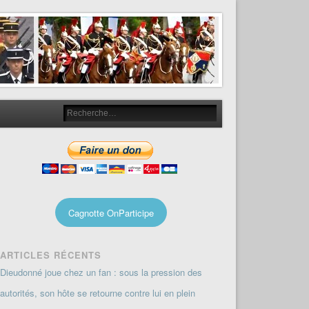
Cagnotte OnParticipe
ARTICLES RÉCENTS
Dieudonné joue chez un fan : sous la pression des
autorités, son hôte se retourne contre lui en plein