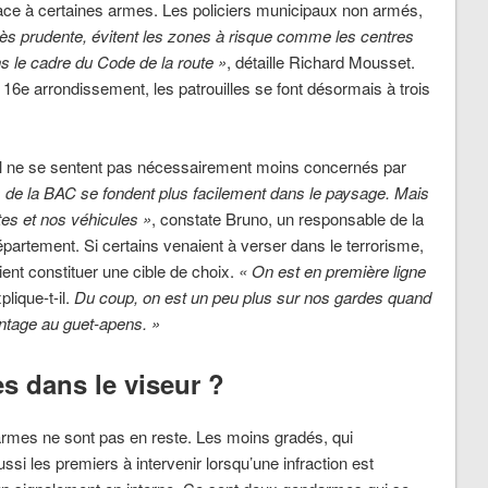
s face à certaines armes. Les policiers municipaux non armés,
très prudente, évitent les zones à risque comme les centres
s le cadre du Code de la route »
, détaille Richard Mousset.
e arrondissement, les patrouilles se font désormais à trois
 civil ne se sentent pas nécessairement moins concernés par
rs de la BAC se fondent plus facilement dans le paysage. Mais
tes et nos véhicules »
, constate Bruno, un responsable de la
épartement. Si certains venaient à verser dans le terrorisme,
ient constituer une cible de choix.
« On est en première ligne
xplique-t-il.
Du coup, on est un peu plus sur nos gardes quand
ntage au guet-apens. »
s dans le viseur ?
rmes ne sont pas en reste. Les moins gradés, qui
ssi les premiers à intervenir lorsqu’une infraction est