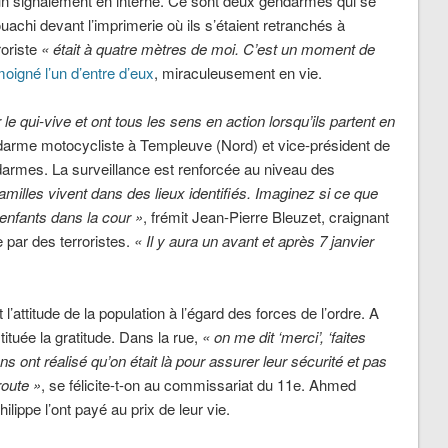
d’un signalement en interne. Ce sont deux gendarmes qui se
achi devant l’imprimerie où ils s’étaient retranchés à
oriste
« était à quatre mètres de moi. C’est un moment de
moigné l’un d’entre d’eux
, miraculeusement en vie.
le qui-vive et ont tous les sens en action lorsqu’ils partent en
ndarme motocycliste à Templeuve (Nord) et vice-président de
armes. La surveillance est renforcée au niveau des
familles vivent dans des lieux identifiés. Imaginez si ce que
s enfants dans la cour »
, frémit Jean-Pierre Bleuzet, craignant
e par des terroristes.
« Il y aura un avant et après 7 janvier
t l’attitude de la population à l’égard des forces de l’ordre. A
bstituée la gratitude. Dans la rue,
« on me dit ‘merci’, ‘faites
ns ont réalisé qu’on était là pour assurer leur sécurité et pas
route »
, se félicite-t-on au commissariat du 11e. Ahmed
lippe l’ont payé au prix de leur vie.