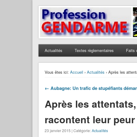
Profession Gendarme
Le journal des gendarmes
Actualités
Textes règlementaires
Faits 
Vous êtes ici:
Accueil
›
Actualités
› Après les attent
← Aubagne: Un trafic de stupéfiants déman
Après les attentats
racontent leur peur
23 janvier 2015 | Catégorie:
Actualités