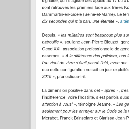
signalée, qu’il s’agisse des appels au 17 ou 
sont retrouvés les premiers face aux frères Kou
Dammartin-en-Goële (Seine-et-Marne). Le terr
dix secondes qui m’a paru une éternité »
,
a té
Depuis,
« les militaires sont beaucoup plus sur 
patrouille »
, souligne Jean-Pierre Bleuzet, ge
Gend XXI, association professionnelle de gend
casernes.
« A la différence des policiers, nos 
l’on vient de vivre s’était passé l’été, avec de
que cette configuration ne soit un jour exploité
2015 »
, pronostique-t-il.
La dimension positive dans cet
« après »
, c’es
l’indifférence, voire l’hostilité, s’est parfois su
attention à vous' »
, témoigne Jeanne.
« Les ge
seulement pour les ennuyer sur le Code de la 
Merabet, Franck Brinsolaro et Clarissa Jean-Phi