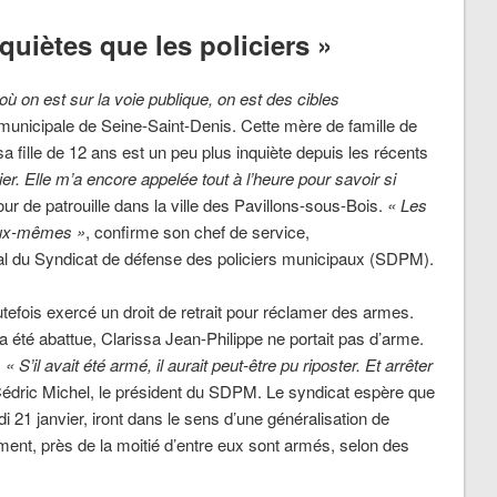
quiètes que les policiers »
où on est sur la voie publique, on est des cibles
e municipale de Seine-Saint-Denis. Cette mère de famille de
sa fille de 12 ans est un peu plus inquiète depuis les récents
er. Elle m’a encore appelée tout à l’heure pour savoir si
tour de patrouille dans la ville des Pavillons-sous-Bois.
« Les
 eux-mêmes »
, confirme son chef de service,
l du Syndicat de défense des policiers municipaux (SDPM).
utefois exercé un droit de retrait pour réclamer des armes.
 été abattue, Clarissa Jean-Philippe ne portait pas d’arme.
.
« S’il avait été armé, il aurait peut-être pu riposter. Et arrêter
Cédric Michel, le président du SDPM. Le syndicat espère que
i 21 janvier, iront dans le sens d’une généralisation de
ment, près de la moitié d’entre eux sont armés, selon des