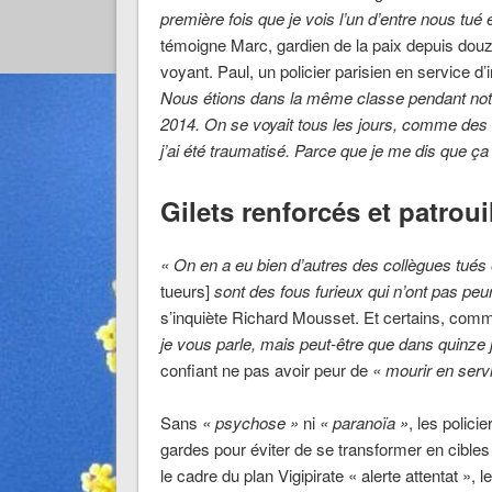
première fois que je vois l’un d’entre nous tué
témoigne Marc, gardien de la paix depuis dou
voyant. Paul, un policier parisien en service d’
Nous étions dans la même classe pendant notre f
2014. On se voyait tous les jours, comme des éc
j’ai été traumatisé. Parce que je me dis que ça
Gilets renforcés et patrouil
« On en a eu bien d’autres des collègues tués 
tueurs]
sont des fous furieux qui n’ont pas peur
s’inquiète Richard Mousset. Et certains, com
je vous parle, mais peut-être que dans quinze
confiant ne pas avoir peur de
« mourir en serv
Sans
« psychose »
ni
« paranoïa »
, les polic
gardes pour éviter de se transformer en cibles 
le cadre du plan Vigipirate « alerte attentat », 