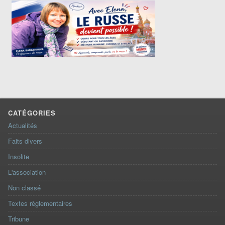
CATÉGORIES
Actualités
Faits divers
Insolite
L'association
Non classé
Textes règlementaires
Tribune