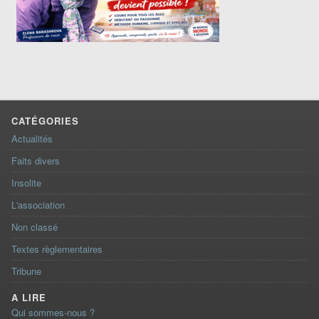
CATÉGORIES
Actualités
Faits divers
Insolite
L'association
Non classé
Textes règlementaires
Tribune
A LIRE
Qui sommes-nous ?