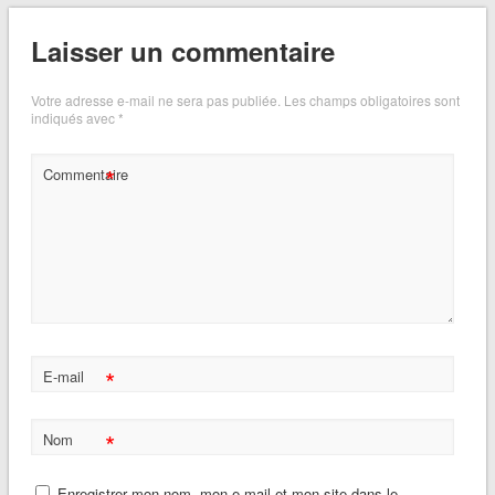
Laisser un commentaire
Votre adresse e-mail ne sera pas publiée.
Les champs obligatoires sont
indiqués avec
*
*
Commentaire
*
E-mail
*
Nom
Enregistrer mon nom, mon e-mail et mon site dans le